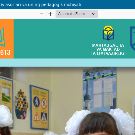
iy asoslari va uning pedagogik mohiyati