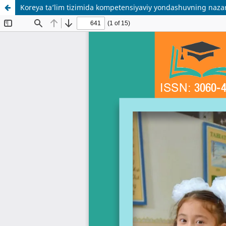
Koreya ta’lim tizimida kompetensiyaviy yondashuvning nazar