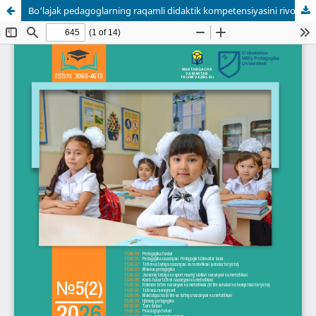
Bo‘lajak pedagoglarning raqamli didaktik kompetensiyasini rivojlantirish: muammo va yechimlar