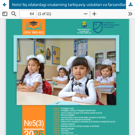
Noto‘liq oilalardagi onalarning tarbiyaviy uslublari va farzandlarining ijtimoiy-psixologik moslashuvi (O‘zbekiston namunasida).