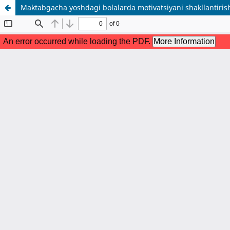
Maktabgacha yoshdagi bolalarda motivatsiyani shakllantirish