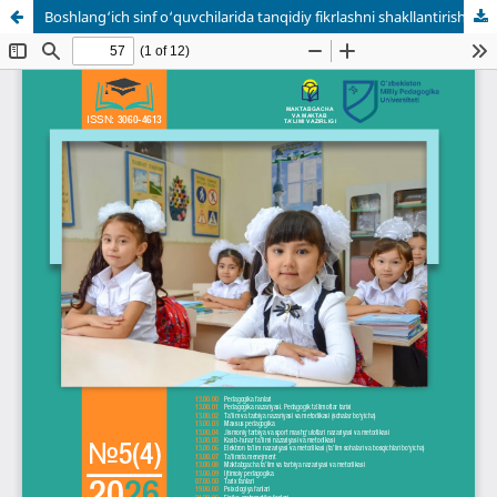
Boshlang‘ich sinf o‘quvchilarida tanqidiy fikrlashni shakllantirish mezonlari