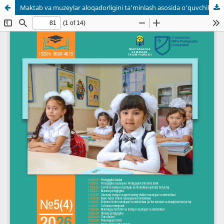
Maktab va muzeylar aloqadorligini ta’minlash asosida o‘quvchilarni ma’naviy merosga hurmat ruhida tayyorlashning pedagogik texnologiyasi