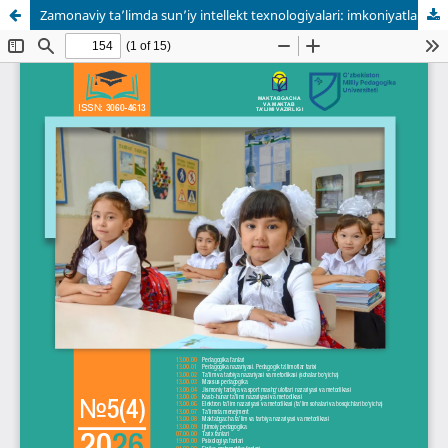
Zamonaviy ta’limda sun’iy intellekt texnologiyalari: imkoniyatlar, muammolar va istiqbollar