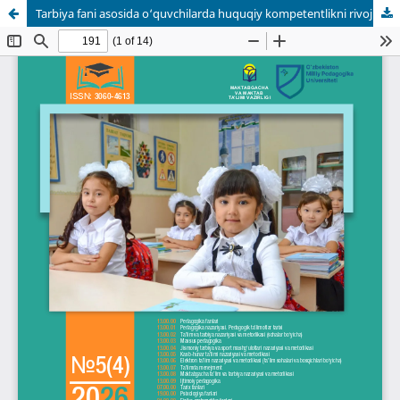
Tarbiya fani asosida o‘quvchilarda huquqiy kompetentlikni rivojlantirish imkoniyatlari