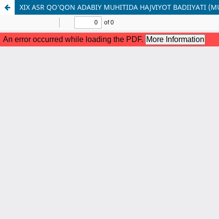
XIX ASR QO‘QON ADABIY MUHITIDA HAJVIYOT BADIIYATI (MU