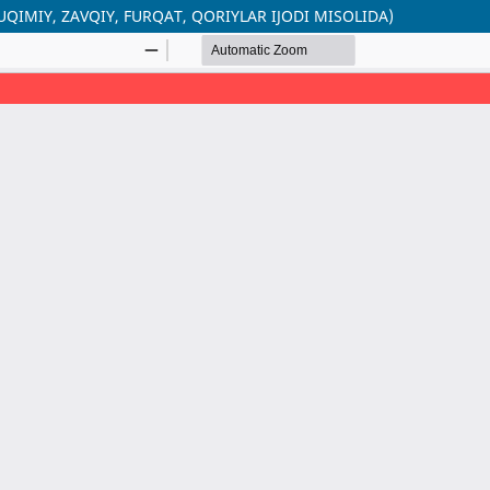
QIMIY, ZAVQIY, FURQAT, QORIYLAR IJODI MISOLIDA)