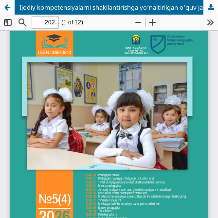
Ijodiy kompetensiyalarni shakllantirishga yo‘naltirilgan o‘quv jarayonining mazmuniy ta’minoti