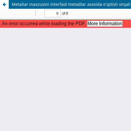
Metallar mavzusini interfaol metodlar asosida o‘qitish orqali 