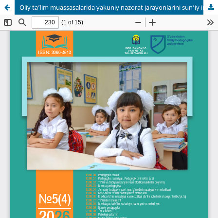
Oliy ta’lim muassasalarida yakuniy nazorat jarayonlarini sun’iy intellekt texnologiyalari asosida tashkil etishning afzalliklari