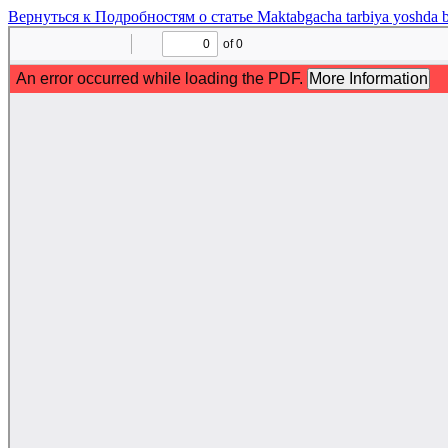
Вернуться к Подробностям о статье
Maktabgacha tarbiya yoshda bo