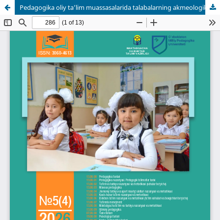
Pedagogika oliy ta’lim muassasalarida talabalarning akmeologik madaniyatini rivojlantirishda ART-pedagogik texnologiyalardan foydalanish