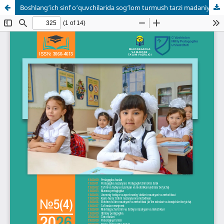
Boshlang‘ich sinf o‘quvchilarida sog‘lom turmush tarzi madaniyatini shakllantirishda zamonaviy pedagogik va axborot texnologiyalarining uyg‘unligi