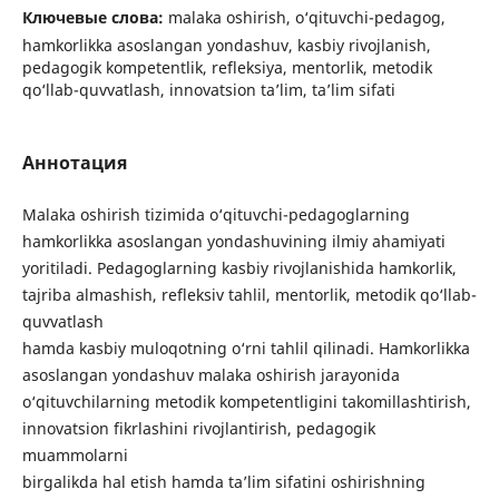
Ключевые слова:
malaka oshirish, o‘qituvchi-pedagog,
hamkorlikka asoslangan yondashuv, kasbiy rivojlanish,
pedagogik kompetentlik, refleksiya, mentorlik, metodik
qo‘llab-quvvatlash, innovatsion ta’lim, ta’lim sifati
Аннотация
Malaka oshirish tizimida o‘qituvchi-pedagoglarning
hamkorlikka asoslangan yondashuvining ilmiy ahamiyati
yoritiladi. Pedagoglarning kasbiy rivojlanishida hamkorlik,
tajriba almashish, refleksiv tahlil, mentorlik, metodik qo‘llab-
quvvatlash
hamda kasbiy muloqotning o‘rni tahlil qilinadi. Hamkorlikka
asoslangan yondashuv malaka oshirish jarayonida
o‘qituvchilarning metodik kompetentligini takomillashtirish,
innovatsion fikrlashini rivojlantirish, pedagogik
muammolarni
birgalikda hal etish hamda ta’lim sifatini oshirishning