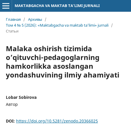
MAKTABGACHA VA MAKTAB TA’LIMI JURNALI
Главная
/
Архивы
/
Том 4 № 5 (2026): «Maktabgacha va maktab ta’limi» jurnali
/
Статьи
Malaka oshirish tizimida
o‘qituvchi-pedagoglarning
hamkorlikka asoslangan
yondashuvining ilmiy ahamiyati
Lobar Sobirova
Автор
DOI:
https://doi.org/10.5281/zenodo.20366025