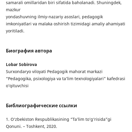
samarali omillaridan biri sifatida baholanadi. Shuningdek,
mazkur
yondashuvning ilmiy-nazariy asoslari, pedagogik
imkoniyatlari va malaka oshirish tizimidagi amaliy ahamiyati
yoritiladi.
Биография автора
Lobar Sobirova
Surxondaryo viloyati Pedagogik mahorat markazi
“Pedagogika, psixologiya va ta’lim texnologiyalari” kafedrasi
o‘qituvchisi
Библиографические ссылки
1. O‘zbekiston Respublikasining “Ta’lim to‘g‘risida”gi
Qonuni. – Toshkent, 2020.