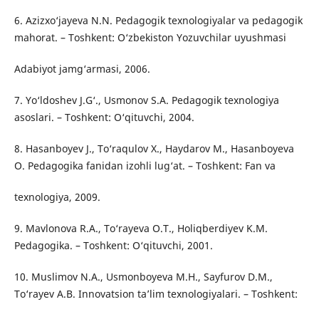
6. Azizxo‘jayeva N.N. Pedagogik texnologiyalar va pedagogik
mahorat. – Toshkent: O‘zbekiston Yozuvchilar uyushmasi
Adabiyot jamg‘armasi, 2006.
7. Yo‘ldoshev J.G‘., Usmonov S.A. Pedagogik texnologiya
asoslari. – Toshkent: O‘qituvchi, 2004.
8. Hasanboyev J., To‘raqulov X., Haydarov M., Hasanboyeva
O. Pedagogika fanidan izohli lug‘at. – Toshkent: Fan va
texnologiya, 2009.
9. Mavlonova R.A., To‘rayeva O.T., Holiqberdiyev K.M.
Pedagogika. – Toshkent: O‘qituvchi, 2001.
10. Muslimov N.A., Usmonboyeva M.H., Sayfurov D.M.,
To‘rayev A.B. Innovatsion ta’lim texnologiyalari. – Toshkent: