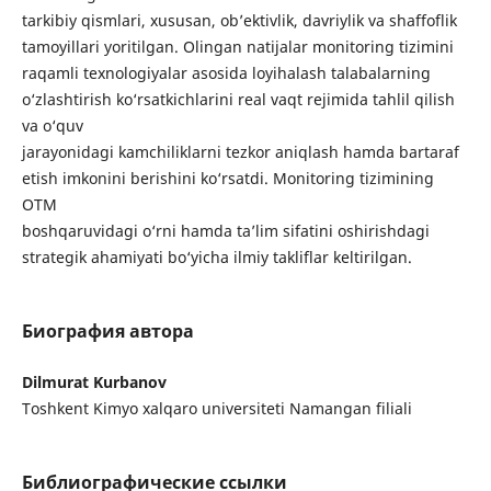
tarkibiy qismlari, xususan, ob’ektivlik, davriylik va shaffoflik
tamoyillari yoritilgan. Olingan natijalar monitoring tizimini
raqamli texnologiyalar asosida loyihalash talabalarning
o‘zlashtirish ko‘rsatkichlarini real vaqt rejimida tahlil qilish
va o‘quv
jarayonidagi kamchiliklarni tezkor aniqlash hamda bartaraf
etish imkonini berishini ko‘rsatdi. Monitoring tizimining
OTM
boshqaruvidagi o‘rni hamda ta’lim sifatini oshirishdagi
strategik ahamiyati bo‘yicha ilmiy takliflar keltirilgan.
Биография автора
Dilmurat Kurbanov
Toshkent Kimyo xalqaro universiteti Namangan filiali
Библиографические ссылки