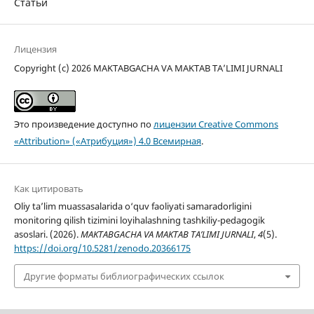
Статьи
Лицензия
Copyright (c) 2026 MAKTABGACHA VA MAKTAB TA’LIMI JURNALI
Это произведение доступно по
лицензии Creative Commons
«Attribution» («Атрибуция») 4.0 Всемирная
.
Как цитировать
Oliy ta’lim muassasalarida o‘quv faoliyati samaradorligini
monitoring qilish tizimini loyihalashning tashkiliy-pedagogik
asoslari. (2026).
MAKTABGACHA VA MAKTAB TA’LIMI JURNALI
,
4
(5).
https://doi.org/10.5281/zenodo.20366175
Другие форматы библиографических ссылок