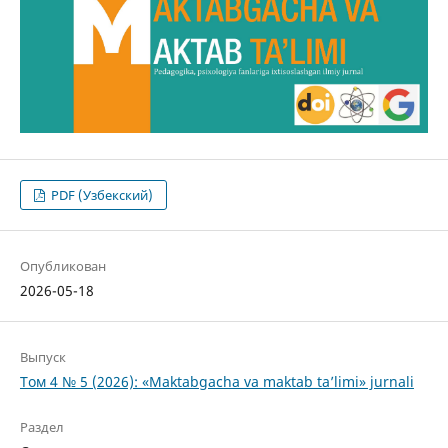
PDF (Узбекский)
Опубликован
2026-05-18
Выпуск
Том 4 № 5 (2026): «Maktabgacha va maktab ta’limi» jurnali
Раздел