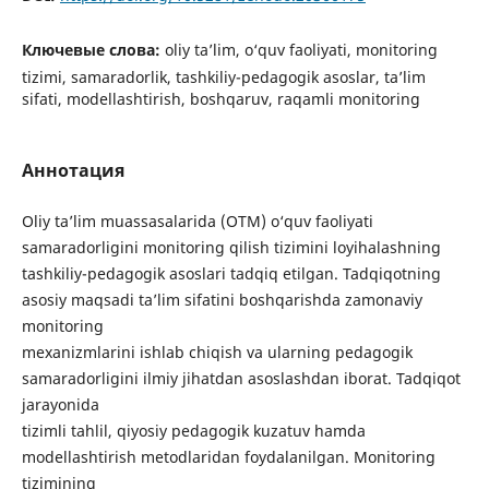
Ключевые слова:
oliy ta’lim, o‘quv faoliyati, monitoring
tizimi, samaradorlik, tashkiliy-pedagogik asoslar, ta’lim
sifati, modellashtirish, boshqaruv, raqamli monitoring
Аннотация
Oliy ta’lim muassasalarida (OTM) o‘quv faoliyati
samaradorligini monitoring qilish tizimini loyihalashning
tashkiliy-pedagogik asoslari tadqiq etilgan. Tadqiqotning
asosiy maqsadi ta’lim sifatini boshqarishda zamonaviy
monitoring
mexanizmlarini ishlab chiqish va ularning pedagogik
samaradorligini ilmiy jihatdan asoslashdan iborat. Tadqiqot
jarayonida
tizimli tahlil, qiyosiy pedagogik kuzatuv hamda
modellashtirish metodlaridan foydalanilgan. Monitoring
tizimining