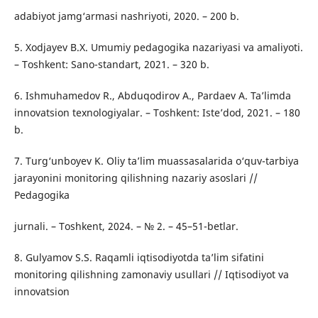
adabiyot jamg‘armasi nashriyoti, 2020. – 200 b.
5. Xodjayev B.X. Umumiy pedagogika nazariyasi va amaliyoti.
– Toshkent: Sano-standart, 2021. – 320 b.
6. Ishmuhamedov R., Abduqodirov A., Pardaev A. Ta’limda
innovatsion texnologiyalar. – Toshkent: Iste’dod, 2021. – 180
b.
7. Turg‘unboyev K. Oliy ta’lim muassasalarida o‘quv-tarbiya
jarayonini monitoring qilishning nazariy asoslari //
Pedagogika
jurnali. – Toshkent, 2024. – № 2. – 45–51-betlar.
8. Gulyamov S.S. Raqamli iqtisodiyotda ta’lim sifatini
monitoring qilishning zamonaviy usullari // Iqtisodiyot va
innovatsion