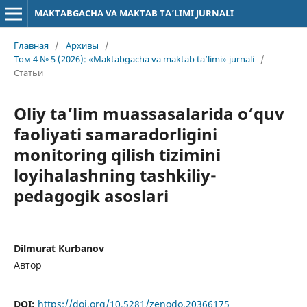
MAKTABGACHA VA MAKTAB TA’LIMI JURNALI
Главная
/
Архивы
/
Том 4 № 5 (2026): «Maktabgacha va maktab ta’limi» jurnali
/
Статьи
Oliy ta’lim muassasalarida o‘quv
faoliyati samaradorligini
monitoring qilish tizimini
loyihalashning tashkiliy-
pedagogik asoslari
Dilmurat Kurbanov
Автор
DOI:
https://doi.org/10.5281/zenodo.20366175