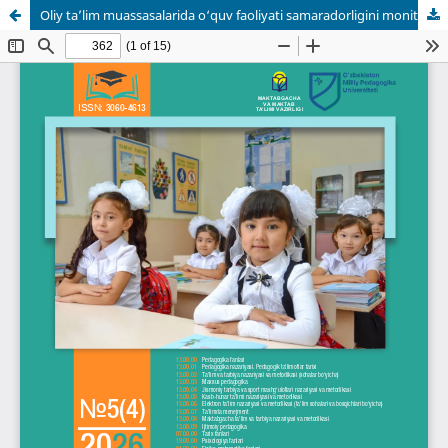
Oliy ta’lim muassasalarida o‘quv faoliyati samaradorligini monitoring qilish tizimini loyihalashning tashkiliy-pedagogik asoslari