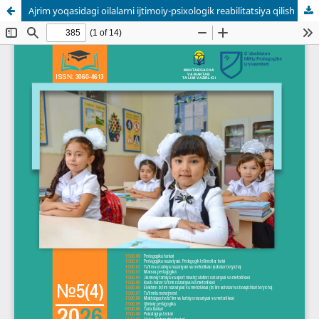
Ajrim yoqasidagi oilalarni ijtimoiy-psixologik reabilitatsiya qilish mexanizmlarini takomillashtirish