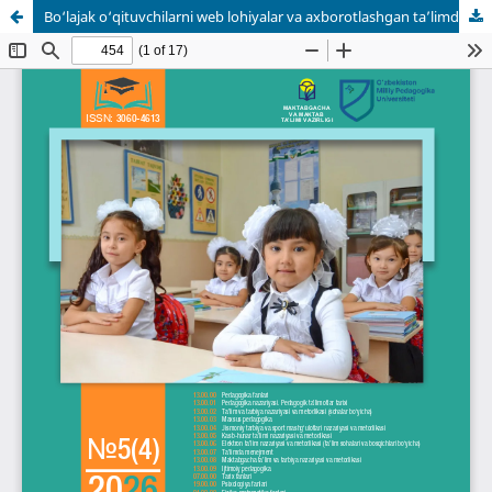
Bo‘lajak o‘qituvchilarni web lohiyalar va axborotlashgan ta’limdan foydalanish ko‘nikmalarini shakllantirishning asosiy xususiyatlari