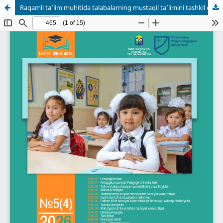
Raqamli taʼlim muhitida talabalarning mustaqil taʼlimini tashkil etishning nazariy asoslari