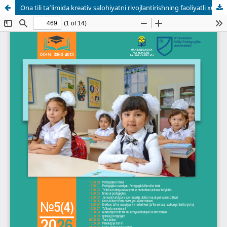
Ona tili ta’limida kreativ salohiyatni rivojlantirishning faoliyatli xususiyatlari