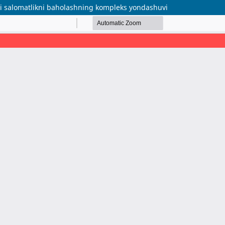
qali salomatlikni baholashning kompleks yondashuvi