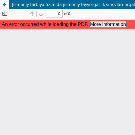
Jismoniy tarbiya tizimida jismoniy tayyorgarlik sinovlari or