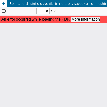
Boshlangʻich sinf o‘quvchilarining tabiiy savodxonligini osh