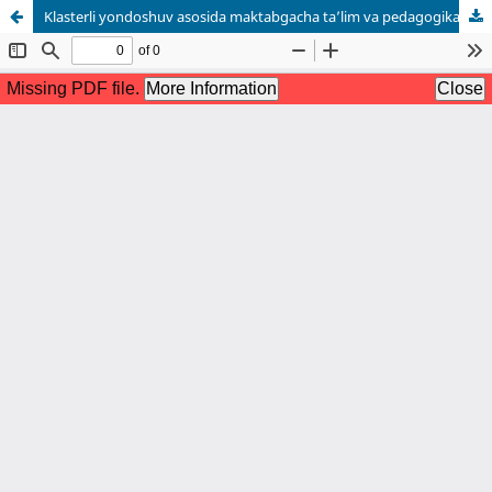
Klasterli yondoshuv asosida maktabgacha ta’lim va pedagogika kollejlari integratsiyasini rivojlantirish