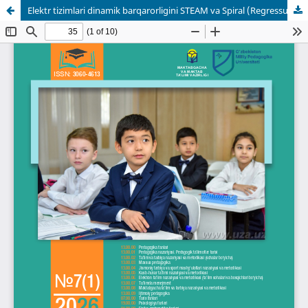
Elektr tizimlari dinamik barqarorligini STEAM va Spiral (Regressus, Progressus) metodlari asosida o‘qitish.