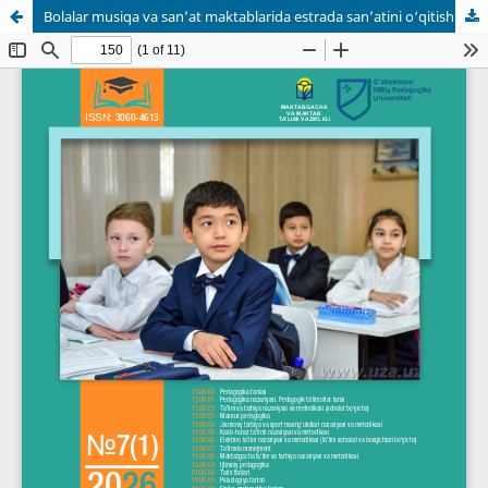
Bolalar musiqa va san’at maktablarida estrada san’atini o‘qitish masalalari (gitara cholg‘usi misolida)