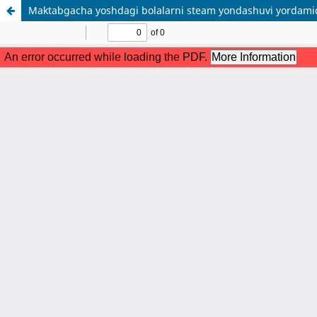
Maktabgacha yoshdagi bolalarni steam yondashuvi yordamid