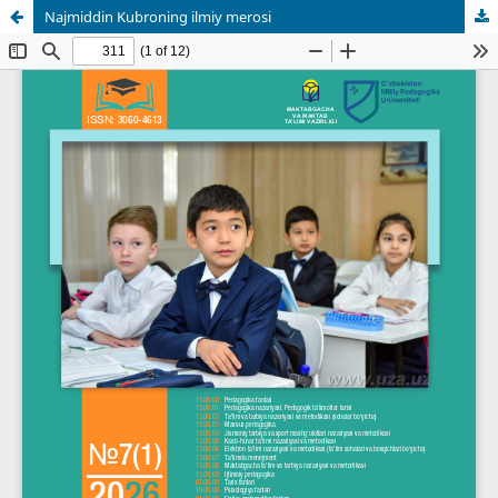
Najmiddin Kubroning ilmiy merosi