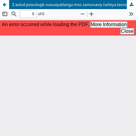
Z avlod psixologik xususiyatlariga mos zamonaviy tarbiya texnologiyalari