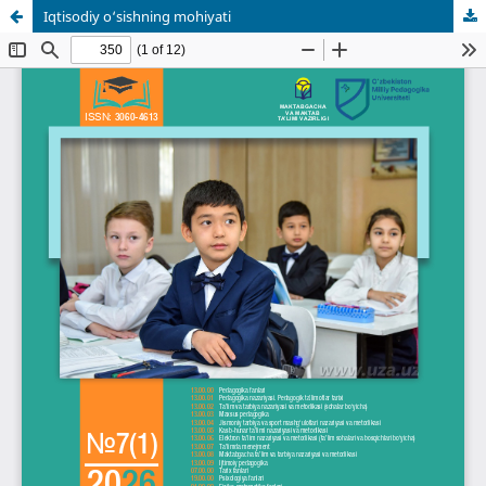
Iqtisodiy o‘sishning mohiyati