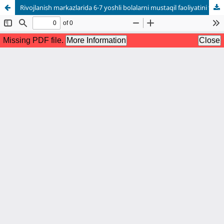
Rivojlanish markazlarida 6-7 yoshli bolalarni mustaqil faoliyatini tashkil etish