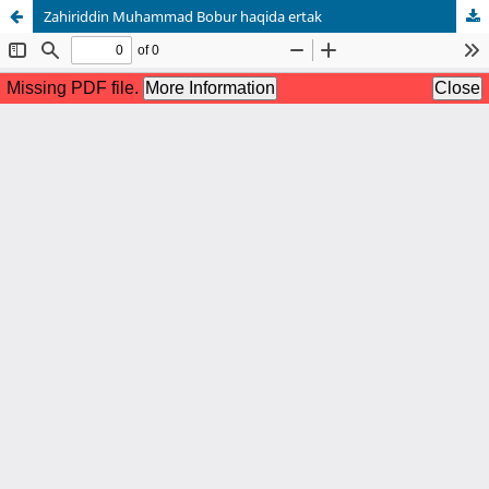
Zahiriddin Muhammad Bobur haqida ertak