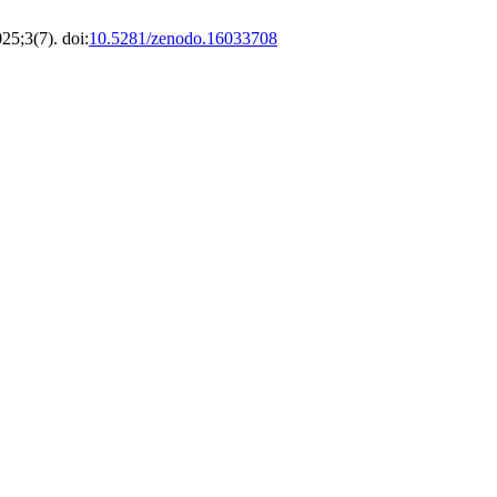
025;3(7). doi:
10.5281/zenodo.16033708