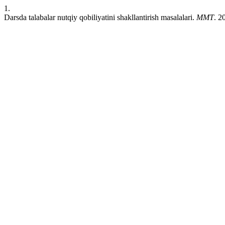
1.
Darsda talabalar nutqiy qobiliyatini shakllantirish masalalari.
MMT
. 2