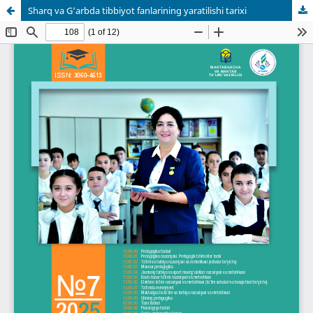
Sharq va G‘arbda tibbiyot fanlarining yaratilishi tarixi