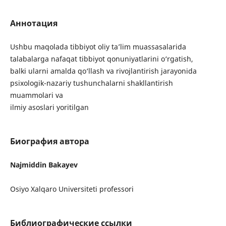
Аннотация
Ushbu maqolada tibbiyot oliy ta’lim muassasalarida
talabalarga nafaqat tibbiyot qonuniyatlarini o‘rgatish,
balki ularni amalda qo‘llash va rivojlantirish jarayonida
psixologik-nazariy tushunchalarni shakllantirish
muammolari va
ilmiy asoslari yoritilgan
Биография автора
Najmiddin Bakayev
Osiyo Xalqaro Universiteti professori
Библиографические ссылки