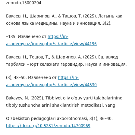
zenodo.15000204
Бакаев, Н., Шарипов, А., & Ташов, Т. (2025). Латынь как
основа языка медицины. Наука и инновация, 3(2),
–135. Извлечено от
https://in-
academy.uz/index.php/si/article/view/44196
Бакаев, Н., Тошов, Т., & Шарипов, А. (2025). Ёш авлод
тарбияси – юрт келажаги гаровидир. Наука и инновация,
(3), 48–50. Извлечено от
https://in-
academy.uz/index.php/si/article/view/44530
Bakayev, N. (2025). Tibbiyot oliy o‘quv yurti talabalarining
tibbiy tushunchalarini shakllantirish metodikasi. Yangi
O‘zbekiston pedagoglari axborotnomasi, 3(1), 36–40.
https://doi.org/10.5281/zenodo.14700969