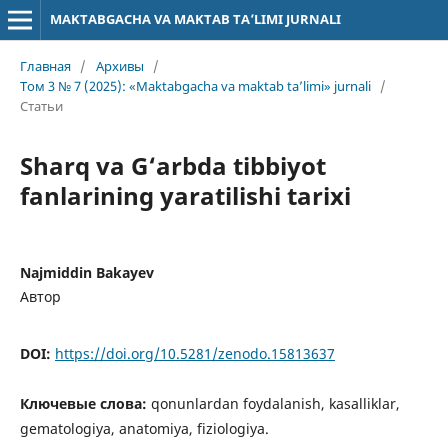
MAKTABGACHA VA MAKTAB TA’LIMI JURNALI
Главная
/
Архивы
/
Том 3 № 7 (2025): «Maktabgacha va maktab ta’limi» jurnali
/
Статьи
Sharq va G‘arbda tibbiyot
fanlarining yaratilishi tarixi
Najmiddin Bakayev
Автор
DOI:
https://doi.org/10.5281/zenodo.15813637
Ключевые слова:
qonunlardan foydalanish, kasalliklar,
gematologiya, anatomiya, fiziologiya.