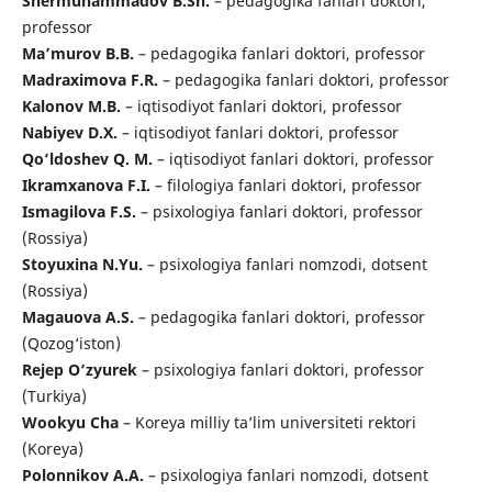
Shermuhammadov B.Sh.
– pedagogika fanlari doktori,
professor
Ma’murov B.B.
– pedagogika fanlari doktori, professor
Madraximova F.R.
– pedagogika fanlari doktori, professor
Kalonov M.B.
– iqtisodiyot fanlari doktori, professor
Nabiyev D.X.
– iqtisodiyot fanlari doktori, professor
Qo‘ldoshev Q. M.
– iqtisodiyot fanlari doktori, professor
Ikramxanova F.I.
– filologiya fanlari doktori, professor
Ismagilova F.S.
– psixologiya fanlari doktori, professor
(Rossiya)
Stoyuxina N.Yu.
– psixologiya fanlari nomzodi, dotsent
(Rossiya)
Magauova A.S.
– pedagogika fanlari doktori, professor
(Qozog‘iston)
Rejep O‘zyurek
– psixologiya fanlari doktori, professor
(Turkiya)
Wookyu Cha
– Koreya milliy ta’lim universiteti rektori
(Koreya)
Polonnikov A.A.
– psixologiya fanlari nomzodi, dotsent