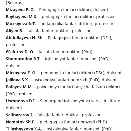
(Belarus)
Mizayeva F. O.
– Pedagogika fanlari doktori, dotsent
Baybayeva M.X.
– pedagogika fanlari doktori, professor
Muxsiyeva A.T.
– pedagogika fanlari doktori, professor
Aliyev B.
– falsafa fanlari doktori, professor
Abdullayeva N. Sh.
– Pedagogika fanlari doktori (DSc),
professor
G‘afurov D. O.
– falsafa fanlari doktori (Phd)
Shomurodov R.T.
– iqtisodiyot fanlari nomzodi (PhD),
dotsent
Mirzayeva F. O.
– pedagogika fanlari doktori (DSc), dotsent
Jalilova S.X.
– psixologiya fanlari nomzodi (PhD), dotsent
Bafayev M.M.
– psixologiya fanlari bo‘yicha falsafa doktori
(PhD), dotsent
Usmonova D.I.
– Samarqand iqtisodiyot va servis institute
dotsenti
Saifnazarov I.
– falsafa fanlari doktori, professor
Nematov Sh.E.
– pedagogika fanlari nomzodi (PhD)
Tillashayxova X.A.
– psixologiya fanlari nomzodi (PhD),