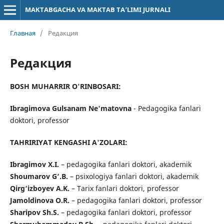
MAKTABGACHA VA MAKTAB TA’LIMI JURNALI
Главная
/
Редакция
Редакция
BOSH MUHARRIR O'RINBOSARI:
Ibragimova Gulsanam Ne'matovna
-
Pedagogika fanlari
doktori, professor
TAHRIRIYAT KENGASHI A'ZOLARI:
Ibragimov X.I.
– pedagogika fanlari doktori, akademik
Shoumarov G‘.B.
– psixologiya fanlari doktori, akademik
Qirg‘izboyev A.K.
– Тarix fanlari doktori, professor
Jamoldinova O.R.
– pedagogika fanlari doktori, professor
Sharipov Sh.S.
– pedagogika fanlari doktori, professor