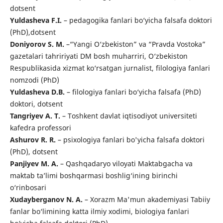
dotsent
Yuldasheva F.I.
– pedagogika fanlari bo‘yicha falsafa doktori
(PhD),dotsent
Doniyorov S. M.
–“Yangi O‘zbekiston” va “Pravda Vostoka”
gazetalari tahririyati DM bosh muharriri, O‘zbekiston
Respublikasida xizmat ko‘rsatgan jurnalist, filologiya fanlari
nomzodi (PhD)
Yuldasheva D.B.
– filologiya fanlari bo‘yicha falsafa (PhD)
doktori, dotsent
Tangriyev A. T.
– Toshkent davlat iqtisodiyot universiteti
kafedra professori
Ashurov R. R.
– psixologiya fanlari bo'yicha falsafa doktori
(PhD), dotsent
Panjiyev M. A.
– Qashqadaryo viloyati Maktabgacha va
maktab ta’limi boshqarmasi boshlig‘ining birinchi
o‘rinbosari
Xudayberganov N. A.
– Xorazm Ma'mun akademiyasi Tabiiy
fanlar bo‘limining katta ilmiy xodimi, biologiya fanlari