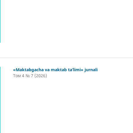
«Maktabgacha va maktab ta’limi» jurnali
Том 4 № 7 (2026)