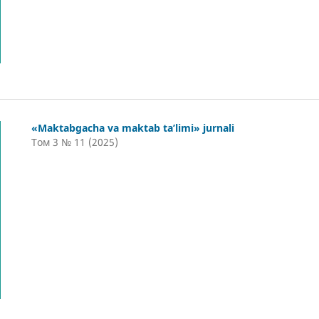
«Maktabgacha va maktab ta’limi» jurnali
Том 3 № 11 (2025)