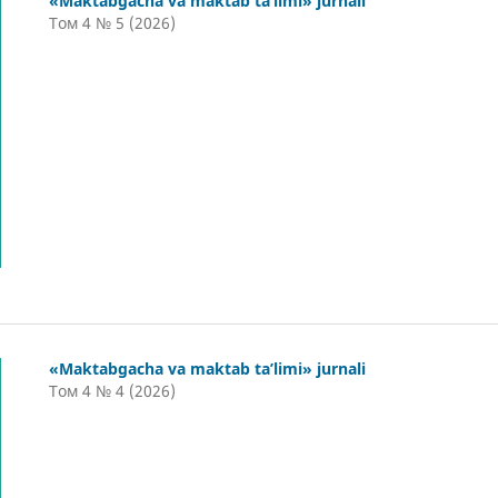
«Maktabgacha va maktab ta’limi» jurnali
Том 4 № 5 (2026)
«Maktabgacha va maktab ta’limi» jurnali
Том 4 № 4 (2026)