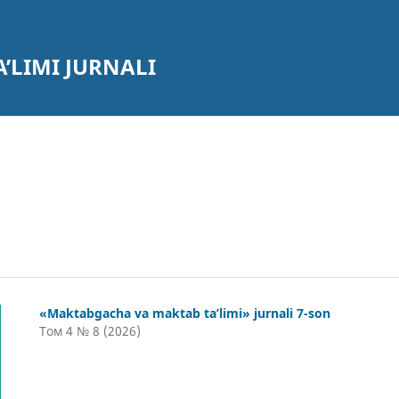
’LIMI JURNALI
«Maktabgacha va maktab ta’limi» jurnali 7-son
Том 4 № 8 (2026)