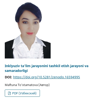
Inklyuziv ta’lim jarayonini tashkil etish jarayoni va
samaradorligi
DOI:
https://doi.org/10.5281/zenodo.16594995
Maftuna To‘xtamatova (Автор)
PDF (Узбекский)