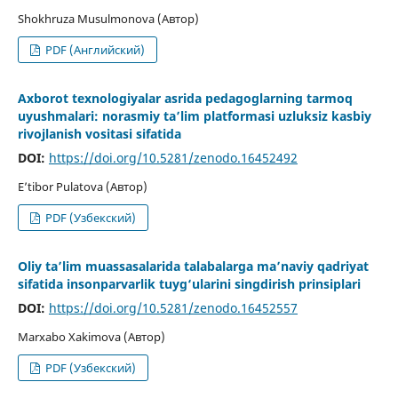
Shokhruza Musulmonova (Автор)
PDF (Английский)
Axborot texnologiyalar asrida pedagoglarning tarmoq
uyushmalari: norasmiy ta’lim platformasi uzluksiz kasbiy
rivojlanish vositasi sifatida
DOI:
https://doi.org/10.5281/zenodo.16452492
E’tibor Pulatova (Автор)
PDF (Узбекский)
Oliy ta’lim muassasalarida talabalarga ma’naviy qadriyat
sifatida insonparvarlik tuyg‘ularini singdirish prinsiplari
DOI:
https://doi.org/10.5281/zenodo.16452557
Marxabo Xakimova (Автор)
PDF (Узбекский)