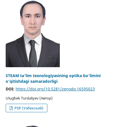
STEAM ta’lim texnologiyasining optika bo‘limini
o‘qitishdagi samaradorligi
DOI:
https://doi.org/10.5281/zenodo.16595023
Ulugʻbek Turdaliyev (Автор)
PDF (Узбекский)