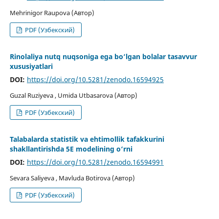
Mehrinigor Raupova (Автор)
PDF (Узбекский)
Rinolaliya nutq nuqsoniga ega bo‘lgan bolalar tasavvur
xususiyatlari
DOI:
https://doi.org/10.5281/zenodo.16594925
Guzal Ruziyeva , Umida Utbasarova (Автор)
PDF (Узбекский)
Talabalarda statistik va ehtimollik tafakkurini
shakllantirishda 5E modelining o‘rni
DOI:
https://doi.org/10.5281/zenodo.16594991
Sevara Saliyeva , Mavluda Botirova (Автор)
PDF (Узбекский)