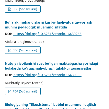
Nilufar Berdiyorova (Автор)
PDF (Узбекский)
Bo‘lajak muhandislarni kasbiy faoliyatga tayyorlash
muhim pedagogik muammo sifatida
DOI:
https://doi.org/10.5281/zenodo.16439266
Abdulla Ibragimov (Автор)
PDF (Узбекский)
Nutqiy rivojlanishi sust bo‘lgan maktabgacha yoshdagi
bolalarda ko‘rgazmali-obrazli tafakkur xususiyatlari
DOI:
https://doi.org/10.5281/zenodo.16439335
Mushtariy Isayeva (Автор)
PDF (Узбекский)
Biologiyaning “Ekosistema” bobini muammoli oʻqitish