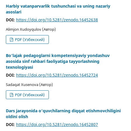
Harbiy vatanparvarlik tushunchasi va uning nazariy
asoslari
DOI:
https://doi.org/10.5281/zenodo.16452638
Alimjon Xudoyqulov (Автор)
PDF (Узбекский)
Bo‘lajak pedagoglarni kompetensiyaviy yondashuv
asosida sinf rahbari faoliyatiga tayyorlashning
texnologiyasi
DOI:
https://doi.org/10.5281/zenodo.16452724
Sadaqat Xusenova (Автор)
PDF (Узбекский)
Dars jarayonida o‘quvchilarning diqqat etishmovchiligini
oldini olish
DOI:
https://doi.org/10.5281/zenodo.16452807