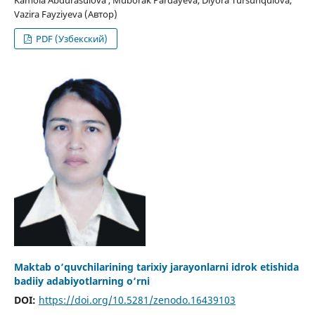
Kamola Abdurasulova , Muborak Pardayeva, Diyora Tursunqulova,
Vazira Fayziyeva (Автор)
PDF (Узбекский)
Maktab o‘quvchilarining tarixiy jarayonlarni idrok etishida
badiiy adabiyotlarning o‘rni
DOI:
https://doi.org/10.5281/zenodo.16439103