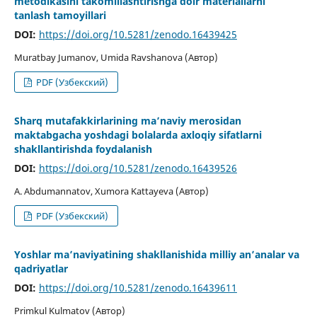
metodikasini takomillashtirishga doir materiallarni
tanlash tamoyillari
DOI:
https://doi.org/10.5281/zenodo.16439425
Muratbay Jumanov, Umida Ravshanova (Автор)
PDF (Узбекский)
Sharq mutafakkirlarining ma’naviy merosidan
maktabgacha yoshdagi bolalarda axloqiy sifatlarni
shakllantirishda foydalanish
DOI:
https://doi.org/10.5281/zenodo.16439526
A. Abdumannatov, Xumora Kattayeva (Автор)
PDF (Узбекский)
Yoshlar ma’naviyatining shakllanishida milliy an’analar va
qadriyatlar
DOI:
https://doi.org/10.5281/zenodo.16439611
Primkul Kulmatov (Автор)