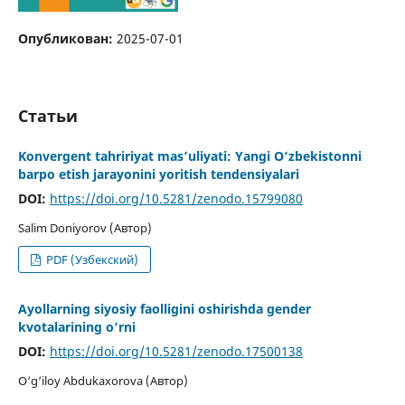
Опубликован:
2025-07-01
Статьи
Konvergent tahririyat mas’uliyati: Yangi O‘zbekistonni
barpo etish jarayonini yoritish tendensiyalari
DOI:
https://doi.org/10.5281/zenodo.15799080
Salim Doniyorov (Автор)
PDF (Узбекский)
Ayollarning siyosiy faolligini oshirishda gender
kvotalarining o‘rni
DOI:
https://doi.org/10.5281/zenodo.17500138
O‘g‘iloy Abdukaxorova (Автор)