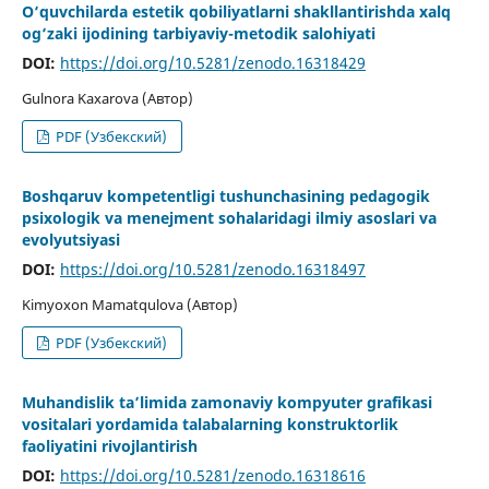
O‘quvchilarda estetik qobiliyatlarni shakllantirishda xalq
og‘zaki ijodining tarbiyaviy-metodik salohiyati
DOI:
https://doi.org/10.5281/zenodo.16318429
Gulnora Kaxarova (Автор)
PDF (Узбекский)
Boshqaruv kompetentligi tushunchasining pedagogik
psixologik va menejment sоhаlаridаgi ilmiy asoslari va
evolyutsiyasi
DOI:
https://doi.org/10.5281/zenodo.16318497
Kimyoxon Mamatqulova (Автор)
PDF (Узбекский)
Muhandislik ta’limida zamonaviy kompyuter grafikasi
vositalari yordamida talabalarning konstruktorlik
faoliyatini rivojlantirish
DOI:
https://doi.org/10.5281/zenodo.16318616