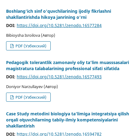
Boshlang‘ich sinf o‘quvchilarining ijodiy fikrlashni
shakllantirishda hikoya janrining o‘rni
DOI:
https://doi.org/10.5281/zenodo.16577284
Bibioysha Isroilova (Автор)
PDF (Узбекский)
Pedagogik tolerantlik zamonaviy oliy ta’lim muasssasalari
magistratura talabalarining professional sifati sifatida
DOI:
https://doi.org/10.5281/zenodo.16577493
Doniyor Narzullayev (Автор)
PDF (Узбекский)
Case Study metodini biologiya ta’limiga integratsiya qilish
orqali oʻquvchilarning tabiiy-ilmiy kompetensiyalarini
shakllantirish
DOI:
https://doi.org/10.5281/zenodo.16594782