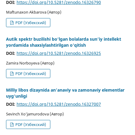
DOI:
https://doi.org/10.5281/zenodo.16326790
Maftunaxon Akbarova (Автор)
PDF (Узбекский)
Autik spektr buzilishi bo‘lgan bolalarda sun’iy intellekt
yordamida shaxsiylashtirilgan o‘qitish
DOI:
https://doi.org/10.5281/zenodo.16326925
Zamira Norboyeva (Автор)
PDF (Узбекский)
Milliy libos dizaynida an’anaviy va zamonaviy elementlar
uyg‘unligi
DOI:
https://doi.org/10.5281/zenodo.16327007
Sevinch Xo‘jamurodova (Автор)
PDF (Узбекский)