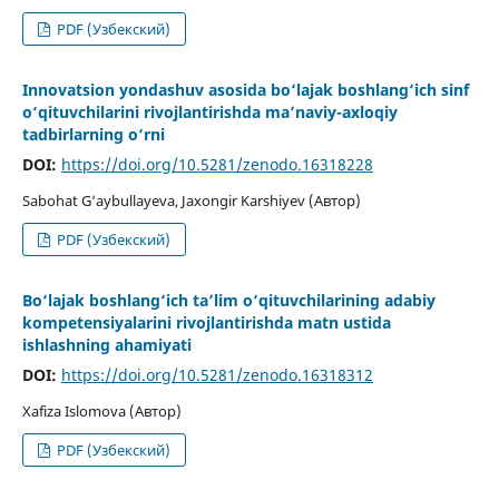
PDF (Узбекский)
Innovatsion yondashuv asosida bo‘lajak boshlang‘ich sinf
o‘qituvchilarini rivojlantirishda ma’naviy-axloqiy
tadbirlarning o‘rni
DOI:
https://doi.org/10.5281/zenodo.16318228
Sabohat G‘aybullayeva, Jaxongir Karshiyev (Автор)
PDF (Узбекский)
Bo‘lajak boshlang‘ich ta’lim o‘qituvchilarining adabiy
kompetensiyalarini rivojlantirishda matn ustida
ishlashning ahamiyati
DOI:
https://doi.org/10.5281/zenodo.16318312
Xafiza Islomova (Автор)
PDF (Узбекский)