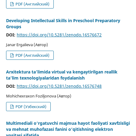
PDF (Английский)
Developing Intellectual Skills in Preschool Preparatory
Groups
DOI:
https://doi.org/10.5281/zenodo.16576672
Janar Ergalieva (Автор)
PDF (Английский)
Arxitektura ta’limida virtual va kengaytirilgan reallik
ta’lim texnologiyalaridan foydalanish
DOI:
https://doi.org/10.5281/zenodo.16576748
Mohichexraxon Foziljonova (Автор)
PDF (Узбекский)
Multimediali o‘rgatuvchi majmua hayot faoliyati xavfzisligi
va mehnat muhofazasi fanini o‘qitishning elektron
vositasi sifatida