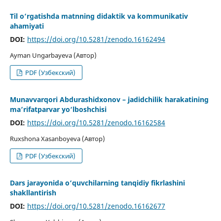
Til o‘rgatishda matnning didaktik va kommunikativ
ahamiyati
DOI:
https://doi.org/10.5281/zenodo.16162494
Ayman Ungarbayeva (Автор)
PDF (Узбекский)
Munavvarqori Abdurashidxonov – jadidchilik harakatining
ma’rifatparvar yo‘lboshchisi
DOI:
https://doi.org/10.5281/zenodo.16162584
Ruxshona Xasanboyeva (Автор)
PDF (Узбекский)
Dars jarayonida o‘quvchilarning tanqidiy fikrlashini
shakllantirish
DOI:
https://doi.org/10.5281/zenodo.16162677