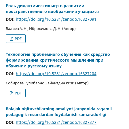
Роль дидактических игр в развитии
пространственного воображения учащихся
DOI:
https://doi.org/10.5281/zenodo.16327091
Валиев А. Н., Иброхимова Д. Н. (Автор)
PDF
Технология проблемного обучения как средство
формирования критического мышления при
обучении русскому языку
DOI:
https://doi.org/10.5281/zenodo.16327204
Собирова Гулибарно Зайнитдин кизи (Автор)
PDF
Boʻlajak oʻqituvchilarning amaliyot jarayonida raqamli
pedagogik resurslardan foydalanish samaradorligi
DOI:
https://doi.org/10.5281/zenodo.16327377