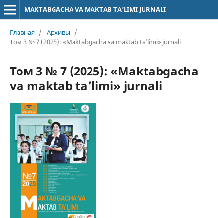
MAKTABGACHA VA MAKTAB TA’LIMI JURNALI
Главная
/
Архивы
/
Том 3 № 7 (2025): «Maktabgacha va maktab ta’limi» jurnali
Том 3 № 7 (2025): «Maktabgacha
va maktab ta’limi» jurnali