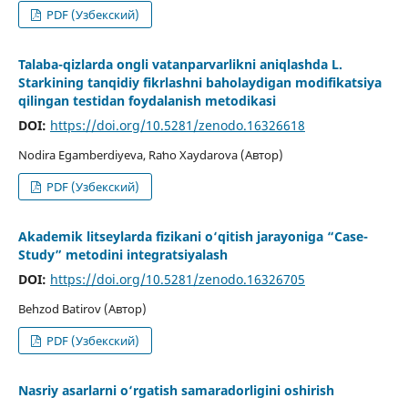
PDF (Узбекский)
Talaba-qizlarda ongli vatanparvarlikni aniqlashda L.
Starkining tanqidiy fikrlashni baholaydigan modifikatsiya
qilingan testidan foydalanish metodikasi
DOI:
https://doi.org/10.5281/zenodo.16326618
Nodira Egamberdiyeva, Raʻno Xaydarova (Автор)
PDF (Узбекский)
Akademik litseylarda fizikani o‘qitish jarayoniga “Case-
Study” metodini integratsiyalash
DOI:
https://doi.org/10.5281/zenodo.16326705
Behzod Batirov (Автор)
PDF (Узбекский)
Nasriy asarlarni o‘rgatish samaradorligini oshirish