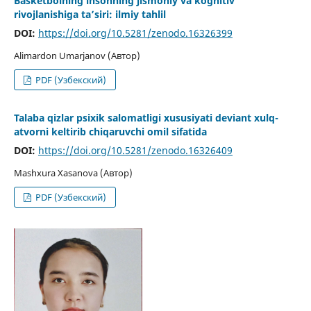
Basketbolning insonning jismoniy va kognitiv
rivojlanishiga ta’siri: ilmiy tahlil
DOI:
https://doi.org/10.5281/zenodo.16326399
Alimardon Umarjanov (Автор)
PDF (Узбекский)
Talaba qizlar psixik salomatligi xususiyati deviant xulq-
atvorni keltirib chiqaruvchi omil sifatida
DOI:
https://doi.org/10.5281/zenodo.16326409
Mashxura Xasanova (Автор)
PDF (Узбекский)