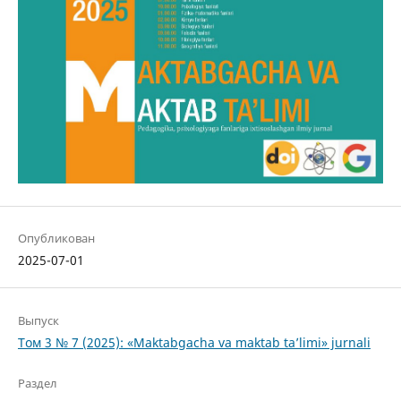
Опубликован
2025-07-01
Выпуск
Том 3 № 7 (2025): «Maktabgacha va maktab ta’limi» jurnali
Раздел