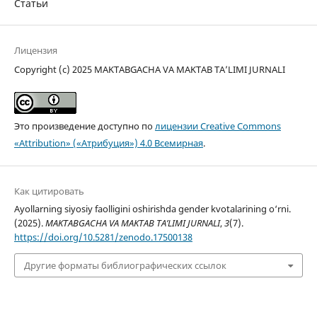
Статьи
Лицензия
Copyright (c) 2025 MAKTABGACHA VA MAKTAB TA’LIMI JURNALI
Это произведение доступно по
лицензии Creative Commons
«Attribution» («Атрибуция») 4.0 Всемирная
.
Как цитировать
Ayollarning siyosiy faolligini oshirishda gender kvotalarining o‘rni.
(2025).
MAKTABGACHA VA MAKTAB TA’LIMI JURNALI
,
3
(7).
https://doi.org/10.5281/zenodo.17500138
Другие форматы библиографических ссылок