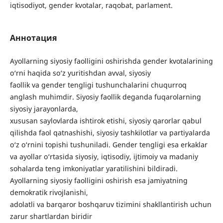
iqtisodiyot, gender kvotalar, raqobat, parlament.
Аннотация
Ayollarning siyosiy faolligini oshirishda gender kvotalarining
o‘rni haqida so‘z yuritishdan avval, siyosiy
faollik va gender tengligi tushunchalarini chuqurroq
anglash muhimdir. Siyosiy faollik deganda fuqarolarning
siyosiy jarayonlarda,
xususan saylovlarda ishtirok etishi, siyosiy qarorlar qabul
qilishda faol qatnashishi, siyosiy tashkilotlar va partiyalarda
o‘z o‘rnini topishi tushuniladi. Gender tengligi esa erkaklar
va ayollar o‘rtasida siyosiy, iqtisodiy, ijtimoiy va madaniy
sohalarda teng imkoniyatlar yaratilishini bildiradi.
Ayollarning siyosiy faolligini oshirish esa jamiyatning
demokratik rivojlanishi,
adolatli va barqaror boshqaruv tizimini shakllantirish uchun
zarur shartlardan biridir