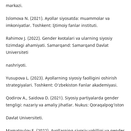
markazi.
Islomova N. (2021). Ayollar siyosatda: muammolar va
imkoniyatlar. Toshkent: Ijtimoiy fanlar instituti.
Rahimov J. (2022). Gender kvotalari va ularning siyosiy
tizimdagi ahamiyati. Samarqand: Samarqand Davlat
Universiteti
nashriyoti.
Yusupova L. (2023). Ayollarning siyosiy faolligini oshirish
strategiyalari. Toshkent: O‘zbekiston Fanlar akademiyasi.
Qodirov A., Saidova D. (2021). Siyosiy partiyalarda gender
tengligi: nazariy va amaliy jihatlar. Nukus: Qoraqalpog‘iston
Davlat Universiteti.
Mamatqulov E. (2022). Ayollarning siyosiy vakilligi va gender