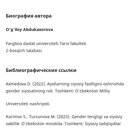
Биография автора
O‘g‘iloy Abdukaxorova
Fargʻona davlat universiteti Tarix fakulteti
2-bosqich talabasi
Библиографические ссылки
Axmedova D. (2022). Ayollarning siyosiy faolligini oshirishda
gender siyosatining roli. Toshkent: O‘zbekiston Milliy
Universiteti nashriyoti.
Karimov S., Tursunova M. (2023). Gender tengligi va siyosiy
vakillik: O‘zbekiston misolida. Toshkent: Siyosiy tadqiqotlar