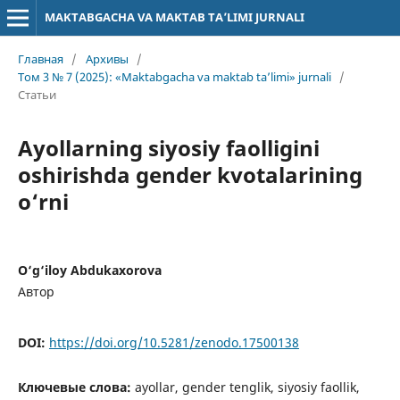
MAKTABGACHA VA MAKTAB TA’LIMI JURNALI
Главная
/
Архивы
/
Том 3 № 7 (2025): «Maktabgacha va maktab ta’limi» jurnali
/
Статьи
Ayollarning siyosiy faolligini
oshirishda gender kvotalarining
o‘rni
O‘g‘iloy Abdukaxorova
Автор
DOI:
https://doi.org/10.5281/zenodo.17500138
Ключевые слова:
ayollar, gender tenglik, siyosiy faollik,