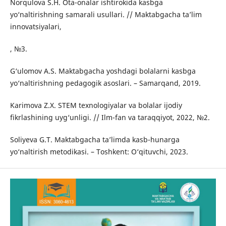
Norqulova S.H. Ota-onalar ishtirokida kasbga
yo‘naltirishning samarali usullari. // Maktabgacha ta’lim
innovatsiyalari,
, №3.
G‘ulomov A.S. Maktabgacha yoshdagi bolalarni kasbga
yo‘naltirishning pedagogik asoslari. – Samarqand, 2019.
Karimova Z.X. STEM texnologiyalar va bolalar ijodiy
fikrlashining uyg‘unligi. // Ilm-fan va taraqqiyot, 2022, №2.
Soliyeva G.T. Maktabgacha ta’limda kasb-hunarga
yo‘naltirish metodikasi. – Toshkent: O‘qituvchi, 2023.