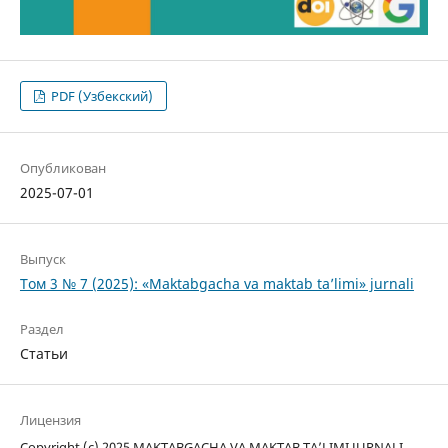
PDF (Узбекский)
Опубликован
2025-07-01
Выпуск
Том 3 № 7 (2025): «Maktabgacha va maktab ta’limi» jurnali
Раздел
Статьи
Лицензия
Copyright (c) 2025 MAKTABGACHA VA MAKTAB TA’LIMI JURNALI