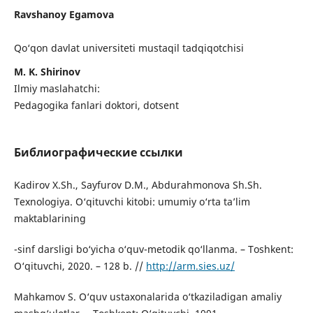
Ravshanoy Egamova
Qo‘qon davlat universiteti mustaqil tadqiqotchisi
M. K. Shirinov
Ilmiy maslahatchi:
Pedagogika fanlari doktori, dotsent
Библиографические ссылки
Kadirov X.Sh., Sayfurov D.M., Abdurahmonova Sh.Sh.
Texnologiya. O‘qituvchi kitobi: umumiy o‘rta ta’lim
maktablarining
-sinf darsligi bo‘yicha o‘quv-metodik qo‘llanma. – Toshkent:
O‘qituvchi, 2020. – 128 b. //
http://arm.sies.uz/
Mahkamov S. O‘quv ustaxonalarida o‘tkaziladigan amaliy