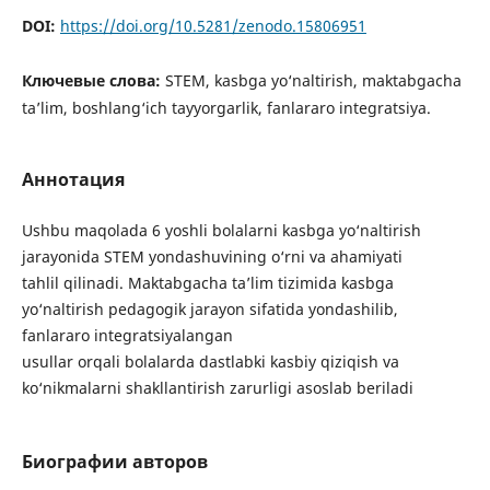
DOI:
https://doi.org/10.5281/zenodo.15806951
Ключевые слова:
STEM, kasbga yo‘naltirish, maktabgacha
ta’lim, boshlang‘ich tayyorgarlik, fanlararo integratsiya.
Аннотация
Ushbu maqolada 6 yoshli bolalarni kasbga yo‘naltirish
jarayonida STEM yondashuvining o‘rni va ahamiyati
tahlil qilinadi. Maktabgacha ta’lim tizimida kasbga
yo‘naltirish pedagogik jarayon sifatida yondashilib,
fanlararo integratsiyalangan
usullar orqali bolalarda dastlabki kasbiy qiziqish va
ko‘nikmalarni shakllantirish zarurligi asoslab beriladi
Биографии авторов