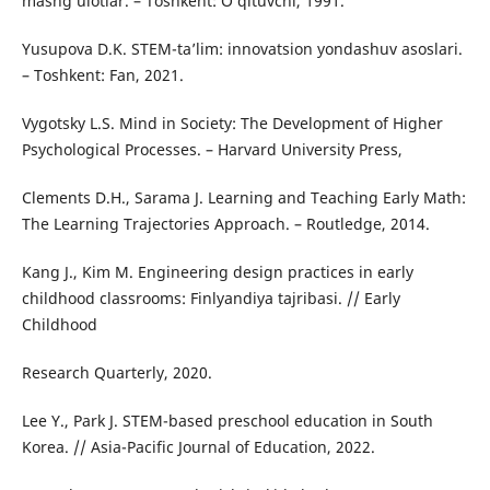
mashg‘ulotlar. – Toshkent: O‘qituvchi, 1991.
Yusupova D.K. STEM-ta’lim: innovatsion yondashuv asoslari.
– Toshkent: Fan, 2021.
Vygotsky L.S. Mind in Society: The Development of Higher
Psychological Processes. – Harvard University Press,
Clements D.H., Sarama J. Learning and Teaching Early Math:
The Learning Trajectories Approach. – Routledge, 2014.
Kang J., Kim M. Engineering design practices in early
childhood classrooms: Finlyandiya tajribasi. // Early
Childhood
Research Quarterly, 2020.
Lee Y., Park J. STEM-based preschool education in South
Korea. // Asia-Pacific Journal of Education, 2022.