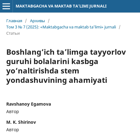
MAKTABGACHA VA MAKTAB TA’LIMI JURNALI
Главная
/
Архивы
/
Том 3 № 7 (2025): «Maktabgacha va maktab ta’limi» jurnali
/
Статьи
Boshlang‘ich ta’limga tayyorlov
guruhi bolalarini kasbga
yo‘naltirishda stem
yondashuvining ahamiyati
Ravshanoy Egamova
Автор
M. K. Shirinov
Автор