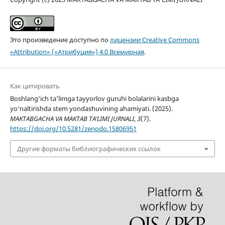
Это произведение доступно по
лицензии Creative Commons
«Attribution» («Атрибуция») 4.0 Всемирная
.
Как цитировать
Boshlang‘ich ta’limga tayyorlov guruhi bolalarini kasbga
yo‘naltirishda stem yondashuvining ahamiyati. (2025).
MAKTABGACHA VA MAKTAB TA’LIMI JURNALI
,
3
(7).
https://doi.org/10.5281/zenodo.15806951
Другие форматы библиографических ссылок