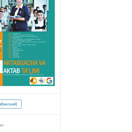
збекский)
ан