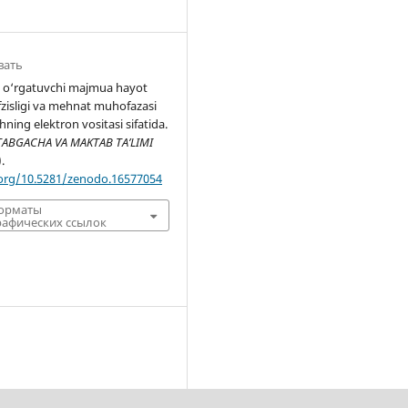
вать
i o‘rgatuvchi majmua hayot
vfzisligi va mehnat muhofazasi
shning elektron vositasi sifatida.
ABGACHA VA MAKTAB TA’LIMI
).
.org/10.5281/zenodo.16577054
форматы
афических ссылок