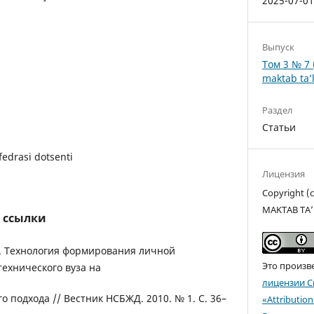
2025-07-0
Выпуск
Том 3 № 7 
maktab ta’l
Раздел
Статьи
edrasi dotsenti
Лицензия
Copyright 
MAKTAB TA’
 ссылки
Б. Технология формирования личной
Это произв
технического вуза на
лицензии C
о подхода // Вестник НСБЖД. 2010. № 1. С. 36–
«Attributio