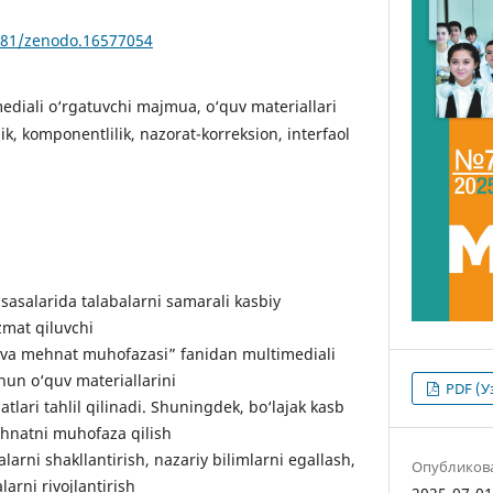
5281/zenodo.16577054
ediali o‘rgatuvchi majmua, o‘quv materiallari
ik, komponentlilik, nazorat-korreksion, interfaol
sasalarida talabalarni samarali kasbiy
zmat qiluvchi
igi va mehnat muhofazasi” fanidan multimediali
un o‘quv materiallarini
PDF (У
tlari tahlil qilinadi. Shuningdek, bo‘lajak kasb
mehnatni muhofaza qilish
arni shakllantirish, nazariy bilimlarni egallash,
Опубликов
arni rivojlantirish