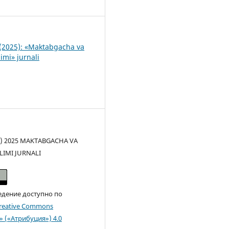
1
(2025): «Maktabgacha va
imi» jurnali
(c) 2025 MAKTABGACHA VA
LIMI JURNALI
едение доступно по
reative Commons
n» («Атрибуция») 4.0