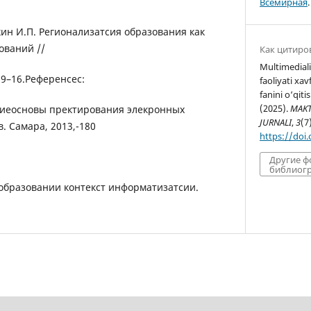
Всемирная
.
ин И.П. Регионализатсия образования как
ований //
Как цитиро
Multimedial
. 9–16.Референcес:
faoliyati xa
fanini o‘qiti
(2025).
MAKT
киеосновы пректирования элекронных
JURNALI
,
3
(7
. Самара, 2013,-180
https://doi
Другие 
библиогр
 образовании контекст информатизатсии.