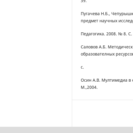
39.
Пугачева Н.Б., Чепурышк
предмет научных исслед
Педагогика. 2008. № 8. С
Саловов А.Б. Методичес
образователных ресурсов
с.
Осин А.В. Мултимедиа в
М.,2004.