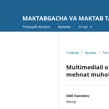
MAKTABGACHA VA MAKTAB TA
Текущий выпуск
Архивы
О нас
Главная
/
Архивы
/
Том 
Multimediali o
mehnat muhofaz
Odil Hamidov
Автор