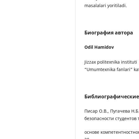
masalalari yoritiladi.
Биография автора
Odil Hamidov
Jizzax politexnika instituti
“Umumtexnika fanlari” kaf
Библиографические
Писар О.В., Пугачева Н.
безопасности студентов 
основе компетентностног