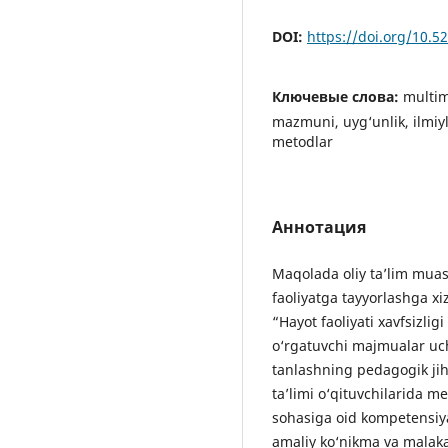
DOI:
https://doi.org/10.
Ключевые слова:
multim
mazmuni, uyg‘unlik, ilmiyl
metodlar
Аннотация
Maqolada oliy ta’lim muas
faoliyatga tayyorlashga xi
“Hayot faoliyati xavfsizl
o‘rgatuvchi majmualar uch
tanlashning pedagogik jiha
ta’limi o‘qituvchilarida 
sohasiga oid kompetensiyal
amaliy ko‘nikma va malakal