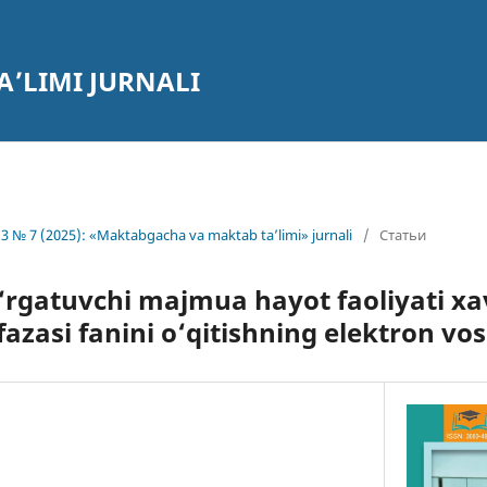
’LIMI JURNALI
3 № 7 (2025): «Maktabgacha va maktab ta’limi» jurnali
/
Статьи
‘rgatuvchi majmua hayot faoliyati xav
asi fanini o‘qitishning elektron vosi