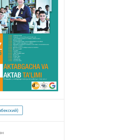
збекский)
ан