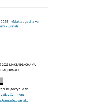
1
(2025): «Maktabgacha va
imi» jurnali
(c) 2025 MAKTABGACHA VA
LIMI JURNALI
едение доступно по
reative Commons
n» («Атрибуция») 4.0