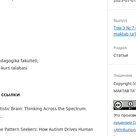
2025-07-0
Выпуск
Том 3 № 7 
maktab ta’l
Раздел
Статьи
edagogika fakulteti,
-kurs talabasi
Лицензия
Copyright 
MAKTAB TA’
 ссылки
tistic Brain: Thinking Across the Spectrum.
Это произв
.
лицензии C
The Pattern Seekers: How Autism Drives Human
«Attributio