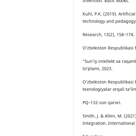
Invention. Basic Books.
Kuhl, P.K. (2019). Artifici
technology and pedagogy.
Research, 13(2), 158–174.
O‘zbekiston Respublikasi M
“Sun’iy intellekt va raqaml
to‘plami, 2023.
O‘zbekiston Respublikasi 
texnologiyalar orqali ta’lim
PQ–132-son qarori.
Smith, J. & Allen, M. (202
Integration. International 