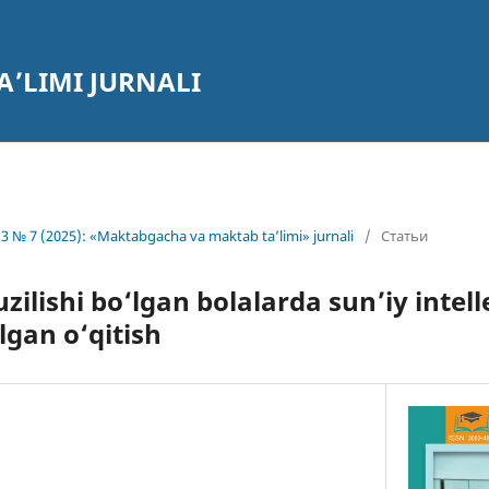
’LIMI JURNALI
3 № 7 (2025): «Maktabgacha va maktab ta’limi» jurnali
/
Статьи
uzilishi bo‘lgan bolalarda sun’iy inte
lgan o‘qitish