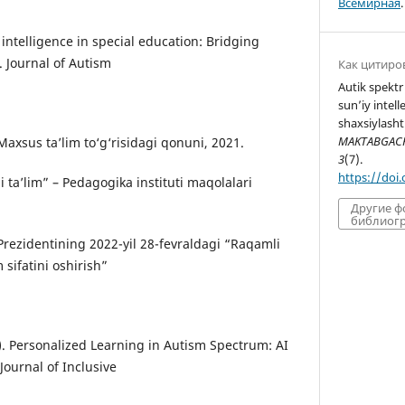
Всемирная
.
al intelligence in special education: Bridging
 Journal of Autism
Как цитиро
Autik spektr
sun’iy intel
shaxsiylashti
MAKTABGACHA
axsus ta’lim to‘g‘risidagi qonuni, 2021.
3
(7).
https://doi
i ta’lim” – Pedagogika instituti maqolalari
Другие 
библиогр
Prezidentining 2022-yil 28-fevraldagi “Raqamli
 sifatini oshirish”
1). Personalized Learning in Autism Spectrum: AI
Journal of Inclusive