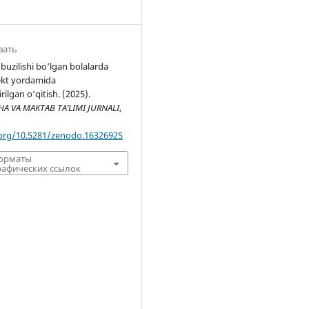
вать
 buzilishi bo‘lgan bolalarda
lekt yordamida
rilgan o‘qitish. (2025).
 VA MAKTAB TA’LIMI JURNALI
,
.org/10.5281/zenodo.16326925
форматы
афических ссылок