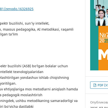
5281/zenodo.16326925
pektr buzilishi, sun’iy intellekt,
ish, maxsus pedagogika, AI metodikasi, raqamli
ilgan ta’lim
ktr buzilishi (ASB) bo‘lgan bolalar uchun
intellekt texnologiyalaridan
lashtirilgan yondashuv ishlab chiqishning
yoritilgan.
PDF (У
uv ehtiyojlariga mos metodlarni aniqlash hamda
a pedagogik moslashtirish
 Shuningdek, ushbu metodikaning samaradorligi va
Опубликов
iri bo‘yicha dastlabki