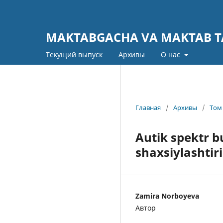
MAKTABGACHA VA MAKTAB TA
Текущий выпуск
Архивы
О нас
Главная
/
Архивы
/
Том 
Autik spektr b
shaxsiylashtiri
Zamira Norboyeva
Автор