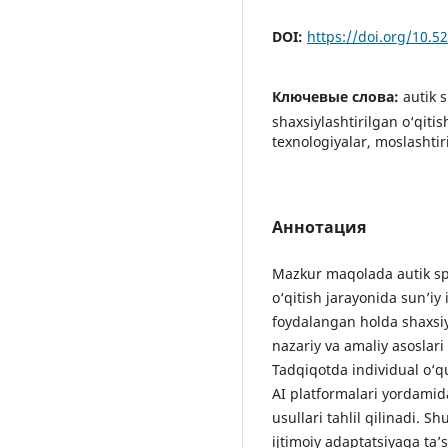
DOI:
https://doi.org/10.
Ключевые слова:
autik s
shaxsiylashtirilgan o‘qit
texnologiyalar, moslashtir
Аннотация
Mazkur maqolada autik spe
o‘qitish jarayonida sun’iy 
foydalangan holda shaxsiy
nazariy va amaliy asoslari 
Tadqiqotda individual o‘q
AI platformalari yordamid
usullari tahlil qilinadi.
ijtimoiy adaptatsiyaga ta’s