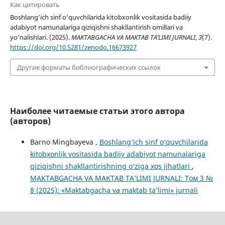
Как цитировать
Boshlang‘ich sinf o‘quvchilarida kitobxonlik vositasida badiiy
adabiyot namunalariga qiziqishni shakllantirish omillari va
yo‘nalishlari. (2025).
MAKTABGACHA VA MAKTAB TA’LIMI JURNALI
,
3
(7).
https://doi.org/10.5281/zenodo.16673927
Другие форматы библиографических ссылок
Наиболее читаемые статьи этого автора
(авторов)
Barno Mingbayeva ,
Boshlang‘ich sinf o‘quvchilarida
kitobxonlik vositasida badiiy adabiyot namunalariga
qiziqishni shakllantirishning o‘ziga xos jihatlari
,
MAKTABGACHA VA MAKTAB TA’LIMI JURNALI: Том 3 №
8 (2025): «Maktabgacha va maktab ta’limi» jurnali