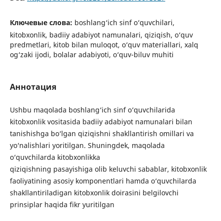
Ключевые слова:
boshlang‘ich sinf o‘quvchilari,
kitobxonlik, badiiy adabiyot namunalari, qiziqish, o‘quv
predmetlari, kitob bilan muloqot, o‘quv materiallari, xalq
og‘zaki ijodi, bolalar adabiyoti, o‘quv-biluv muhiti
Аннотация
Ushbu maqolada boshlang‘ich sinf o‘quvchilarida
kitobxonlik vositasida badiiy adabiyot namunalari bilan
tanishishga bo‘lgan qiziqishni shakllantirish omillari va
yo‘nalishlari yoritilgan. Shuningdek, maqolada
o‘quvchilarda kitobxonlikka
qiziqishning pasayishiga olib keluvchi sabablar, kitobxonlik
faoliyatining asosiy komponentlari hamda o‘quvchilarda
shakllantiriladigan kitobxonlik doirasini belgilovchi
prinsiplar haqida fikr yuritilgan