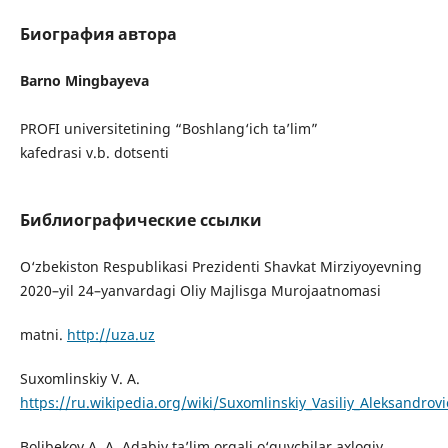
Биография автора
Barno Mingbayeva
PROFI universitetining “Boshlang‘ich ta’lim”
kafedrasi v.b. dotsenti
Библиографические ссылки
O‘zbekiston Respublikasi Prezidenti Shavkat Mirziyoyevning
2020–yil 24–yanvardagi Oliy Majlisga Murojaatnomasi
matni.
http://uza.uz
Suxomlinskiy V. A.
https://ru.wikipedia.org/wiki/Suxomlinskiy_Vasiliy_Aleksandrov
Bolibekov A. A. Adabiy ta’lim orqali o‘quvchilar axloqiy