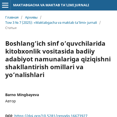
MAKTABGACHA VA MAKTAB TA’LIMI JURNALI
Главная
/
Архивы
/
Том 3 № 7 (2025): «Maktabgacha va maktab ta’limi» jurnali
/
Статьи
Boshlang‘ich sinf o‘quvchilarida
kitobxonlik vositasida badiiy
adabiyot namunalariga qiziqishni
shakllantirish omillari va
yo‘nalishlari
Barno Mingbayeva
Автор
DOI:
https://doi.org/10.5281/zenodo.16673927