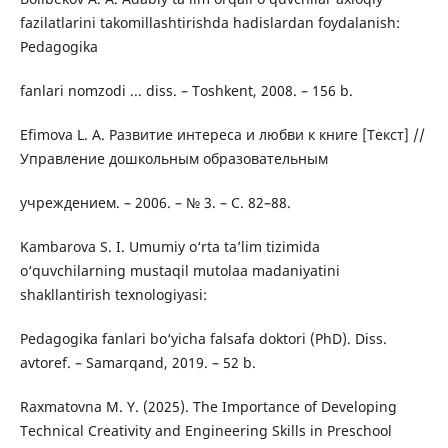
fazilatlarini takomillashtirishda hadislardan foydalanish:
Pedagogika
fanlari nomzodi ... diss. – Toshkent, 2008. – 156 b.
Efimova L. A. Развитие интереса и любви к книге [Текст] //
Управление дошкольным образовательным
учреждением. – 2006. – № 3. – С. 82–88.
Kambarova S. I. Umumiy o‘rta ta’lim tizimida
o‘quvchilarning mustaqil mutolaa madaniyatini
shakllantirish texnologiyasi:
Pedagogika fanlari bo‘yicha falsafa doktori (PhD). Diss.
avtoref. – Samarqand, 2019. – 52 b.
Raxmatovna M. Y. (2025). The Importance of Developing
Technical Creativity and Engineering Skills in Preschool