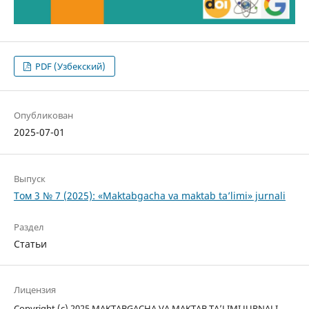
PDF (Узбекский)
Опубликован
2025-07-01
Выпуск
Том 3 № 7 (2025): «Maktabgacha va maktab ta’limi» jurnali
Раздел
Статьи
Лицензия
Copyright (c) 2025 MAKTABGACHA VA MAKTAB TA’LIMI JURNALI