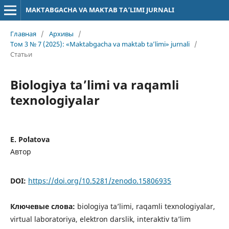
MAKTABGACHA VA MAKTAB TA’LIMI JURNALI
Главная
/
Архивы
/
Том 3 № 7 (2025): «Maktabgacha va maktab ta’limi» jurnali
/
Статьи
Biologiya taʼlimi va raqamli
texnologiyalar
E. Poʻlatova
Автор
DOI:
https://doi.org/10.5281/zenodo.15806935
Ключевые слова:
biologiya taʼlimi, raqamli texnologiyalar,
virtual laboratoriya, elektron darslik, interaktiv taʼlim