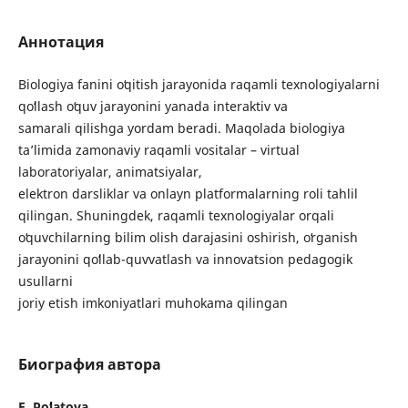
Аннотация
Biologiya fanini oʻqitish jarayonida raqamli texnologiyalarni
qoʻllash oʻquv jarayonini yanada interaktiv va
samarali qilishga yordam beradi. Maqolada biologiya
taʼlimida zamonaviy raqamli vositalar – virtual
laboratoriyalar, animatsiyalar,
elektron darsliklar va onlayn platformalarning roli tahlil
qilingan. Shuningdek, raqamli texnologiyalar orqali
oʻquvchilarning bilim olish darajasini oshirish, oʻrganish
jarayonini qoʻllab-quvvatlash va innovatsion pedagogik
usullarni
joriy etish imkoniyatlari muhokama qilingan
Биография автора
E. Poʻlatova