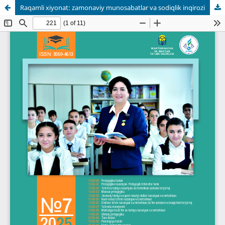
Raqamli xiyonat: zamonaviy munosabatlar va sodiqlik inqirozi