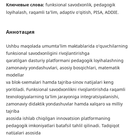
Ключевые слова:
funksional savodxonlik, pedagogik
loyihalash, raqamli ta’lim, adaptiv o‘qitish, PISA, ADDIE.
Аннотация
Ushbu maqolada umumta’lim maktablarida o‘quvchilarning
funksional savodxonligini rivojlantirishga
qaratilgan dasturiy platformani pedagogik loyihalashning
zamonaviy yondashuvlari, asosiy bosqichlari, matematik
modellar
va blok-sxemalari hamda tajriba-sinov natijalari keng
yoritiladi. Funksional savodxonlikni rivojlantirishda raqamli
texnologiyalarning ta’lim jarayoniga integratsiyalanishi,
zamonaviy didaktik yondashuvlar hamda xalqaro va milliy
tajriba
asosida ishlab chiqilgan innovatsion platformaning
pedagogik imkoniyatlari batafsil tahlil qilinadi. Tadqiqot
natijalari asosida