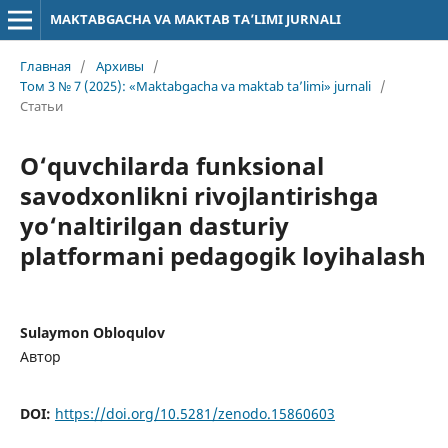
MAKTABGACHA VA MAKTAB TA’LIMI JURNALI
Главная
/
Архивы
/
Том 3 № 7 (2025): «Maktabgacha va maktab ta’limi» jurnali
/
Статьи
O‘quvchilarda funksional
savodxonlikni rivojlantirishga
yo‘naltirilgan dasturiy
platformani pedagogik loyihalash
Sulaymon Obloqulov
Автор
DOI:
https://doi.org/10.5281/zenodo.15860603