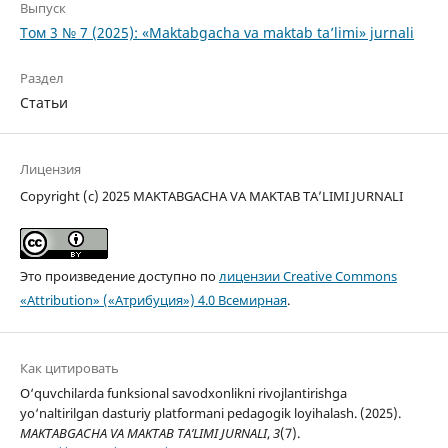
Выпуск
Том 3 № 7 (2025): «Maktabgacha va maktab ta’limi» jurnali
Раздел
Статьи
Лицензия
Copyright (c) 2025 MAKTABGACHA VA MAKTAB TA’LIMI JURNALI
Это произведение доступно по
лицензии Creative Commons
«Attribution» («Атрибуция») 4.0 Всемирная
.
Как цитировать
O‘quvchilarda funksional savodxonlikni rivojlantirishga
yo‘naltirilgan dasturiy platformani pedagogik loyihalash. (2025).
MAKTABGACHA VA MAKTAB TA’LIMI JURNALI
,
3
(7).