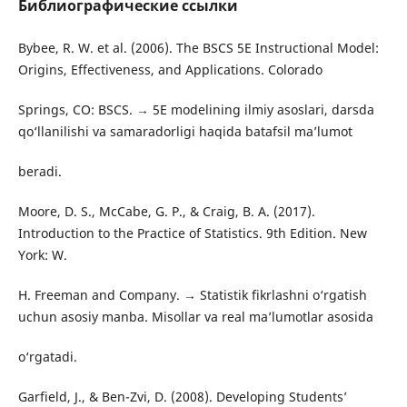
Библиографические ссылки
Bybee, R. W. et al. (2006). The BSCS 5E Instructional Model:
Origins, Effectiveness, and Applications. Colorado
Springs, CO: BSCS. → 5E modelining ilmiy asoslari, darsda
qo‘llanilishi va samaradorligi haqida batafsil ma’lumot
beradi.
Moore, D. S., McCabe, G. P., & Craig, B. A. (2017).
Introduction to the Practice of Statistics. 9th Edition. New
York: W.
H. Freeman and Company. → Statistik fikrlashni o‘rgatish
uchun asosiy manba. Misollar va real ma’lumotlar asosida
o‘rgatadi.
Garfield, J., & Ben-Zvi, D. (2008). Developing Students’