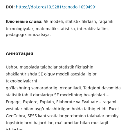
DOI:
https://doi.org/10.5281/zenodo.16594991
Ключевые слова:
5E modeli, statistik fikrlash, raqamli
texnologiyalar, matematik statistika, interaktiv ta’lim,
pedagogik innovatsiya.
Аннотация
Ushbu maqolada talabalar statistik fikrlashini
shakllantirishda 5E o‘quv modeli asosida ilg‘or
texnologiyalarni
qo‘llashning samaradorligi o‘rganiladi. Tadqiqot davomida
statistik tahlil darslariga 5E modelining bosqichlari –
Engage, Explore, Explain, Elaborate va Evaluate – raqamli
vositalar bilan uyg‘unlashtirilgan holda tatbiq etildi. Excel,
GeoGebra, SPSS kabi vositalar yordamida talabalar amaliy
topshiriqlarni bajardilar, ma’lumotlar bilan mustaqil
ishlashni