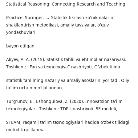
Statistical Reasoning: Connecting Research and Teaching
Practice. Springer. → Statistik fikrlash ko‘nikmalarini
shakllantirish metodikasi, amaliy tavsiyalar, o‘quv
yondashuvlari
bayon etilgan.
Aliyev, A. A. (2015). Statistik tahlil va ehtimollar nazariyasi.
Toshkent: “Fan va texnologiya” nashriyoti. O‘zbek tilida
statistik tahlilning nazariy va amaliy asoslarini yoritadi. Oliy
ta’lim uchun mo‘ljallangan.
Turg‘unov, E., Eshonqulova, Z. (2020). Innovatsion ta’lim
texnologiyalari. Toshkent: TDPU nashriyoti. 5E modeli,
STEAM, raqamli ta’lim texnologiyalari haqida o‘zbek tilidagi
metodik qo‘llanma.