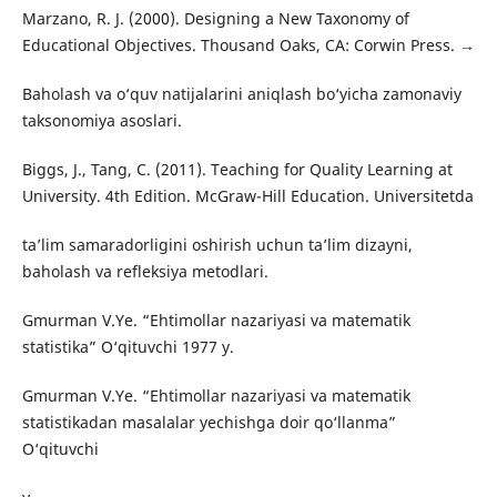
Marzano, R. J. (2000). Designing a New Taxonomy of
Educational Objectives. Thousand Oaks, CA: Corwin Press. →
Baholash va o‘quv natijalarini aniqlash bo‘yicha zamonaviy
taksonomiya asoslari.
Biggs, J., Tang, C. (2011). Teaching for Quality Learning at
University. 4th Edition. McGraw-Hill Education. Universitetda
ta’lim samaradorligini oshirish uchun ta’lim dizayni,
baholash va refleksiya metodlari.
Gmurman V.Ye. “Ehtimollar nazariyasi va matematik
statistika” O‘qituvchi 1977 y.
Gmurman V.Ye. “Ehtimollar nazariyasi va matematik
statistikadan masalalar yechishga doir qo‘llanma”
O‘qituvchi