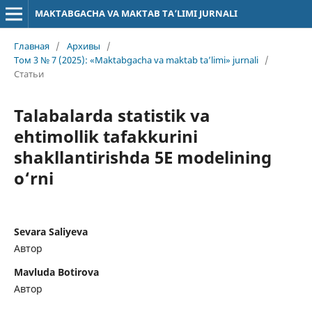
MAKTABGACHA VA MAKTAB TA’LIMI JURNALI
Главная
/
Архивы
/
Том 3 № 7 (2025): «Maktabgacha va maktab ta’limi» jurnali
/
Статьи
Talabalarda statistik va
ehtimollik tafakkurini
shakllantirishda 5E modelining
o‘rni
Sevara Saliyeva
Автор
Mavluda Botirova
Автор