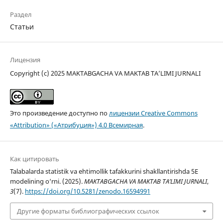
Раздел
Статьи
Лицензия
Copyright (c) 2025 MAKTABGACHA VA MAKTAB TA’LIMI JURNALI
Это произведение доступно по
лицензии Creative Commons
«Attribution» («Атрибуция») 4.0 Всемирная
.
Как цитировать
Talabalarda statistik va ehtimollik tafakkurini shakllantirishda 5E
modelining o‘rni. (2025).
MAKTABGACHA VA MAKTAB TA’LIMI JURNALI
,
3
(7).
https://doi.org/10.5281/zenodo.16594991
Другие форматы библиографических ссылок