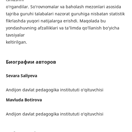
o‘rgandilar. So‘rovnomalar va baholash mezonlari asosida
tajriba guruhi talabalari nazorat guruhiga nisbatan statistik
fikrlashda yuqori natijalarga erishdi. Maqolada bu
yondashuvning afzalliklari va ta’limda qo‘llanish bo‘yicha
tavsiyalar
keltirilgan.
Биографии авторов
Sevara Saliyeva
Andijon davlat pedagogika institututi o‘qituvchisi
Mavluda Botirova
Andijon davlat pedagogika institututi o‘qituvchisi