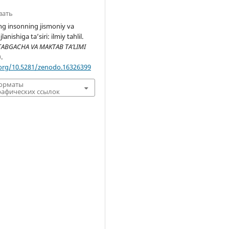
вать
ng insonning jismoniy va
lanishiga ta’siri: ilmiy tahlil.
ABGACHA VA MAKTAB TA’LIMI
).
.org/10.5281/zenodo.16326399
форматы
афических ссылок