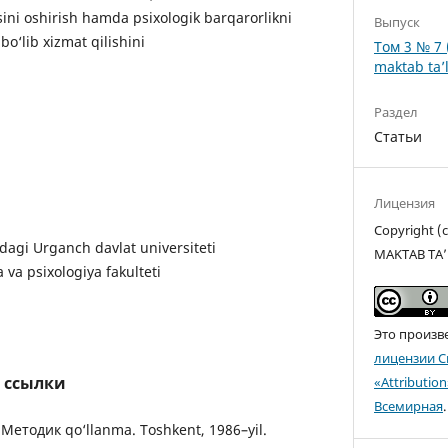
sini oshirish hamda psixologik barqarorlikni
Выпуск
o‘lib xizmat qilishini
Том 3 № 7 
maktab ta’l
Раздел
Статьи
Лицензия
Copyright 
agi Urganch davlat universiteti
MAKTAB TA’
 va psixologiya fakulteti
Это произв
лицензии C
 ссылки
«Attributio
Всемирная
.
Методик qo‘llanma. Toshkent, 1986–yil.