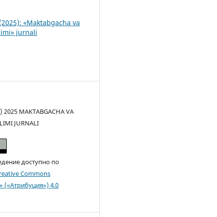
(2025): «Maktabgacha va
imi» jurnali
(c) 2025 MAKTABGACHA VA
LIMI JURNALI
едение доступно по
reative Commons
n» («Атрибуция») 4.0