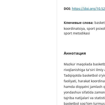
DOI:
https://doi.org/10.
Ключевые слова:
basketb
koordinatsiya, sport psixol
sport metodikasi
Аннотация
Mazkur maqolada basketbol
rivojlanishiga ta’siri ilmiy
Tadqiqotda basketbol o‘yi
faoliyati, harakat koordinat
hamda diqqatni jamlash qob
yondashuv sifatida zamon
tajriba natijalari va statis
basketbol sog‘lom turmush 