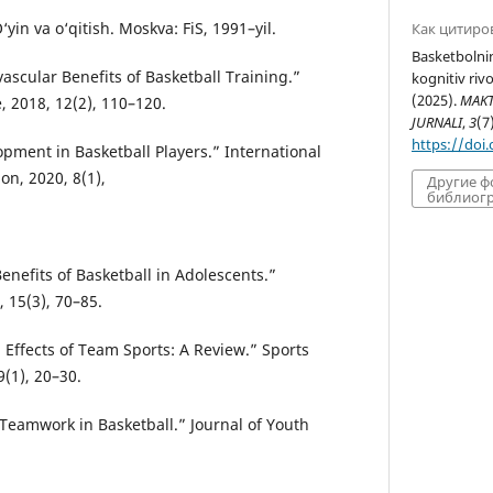
in va o‘qitish. Moskva: FiS, 1991–yil.
Как цитиро
Basketbolni
vascular Benefits of Basketball Training.”
kognitiv rivoj
(2025).
MAKT
, 2018, 12(2), 110–120.
JURNALI
,
3
(7
https://doi
pment in Basketball Players.” International
on, 2020, 8(1),
Другие 
библиогр
Benefits of Basketball in Adolescents.”
 15(3), 70–85.
 Effects of Team Sports: A Review.” Sports
(1), 20–30.
d Teamwork in Basketball.” Journal of Youth