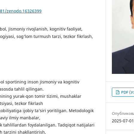
5281/zenodo.16326399
ol, jismoniy rivojlanish, kognitiv faoliyat,
ogiyasi, sog‘lom turmush tarzi, tezkor fikrlash,
 sportining inson jismoniy va kognitiv
 asosda tahlil qilingan.
PDF (У
nining yurak-qon tomir tizimi, mushaklar
siyasi, tezkor fikrlash
iliyatiga ijobiy ta’siri yoritilgan. Metodologik
Опубликов
aviy ilmiy manbalar,
2025-07-0
tik tahlillardan foydalanilgan. Tadqiqot natijalari
tarzini shakllantirish,