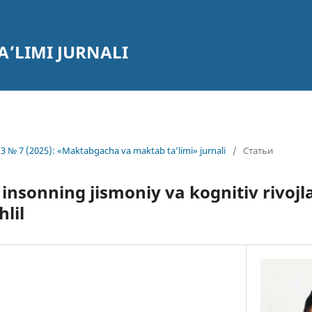
’LIMI JURNALI
3 № 7 (2025): «Maktabgacha va maktab ta’limi» jurnali
/
Статьи
insonning jismoniy va kognitiv rivojl
hlil