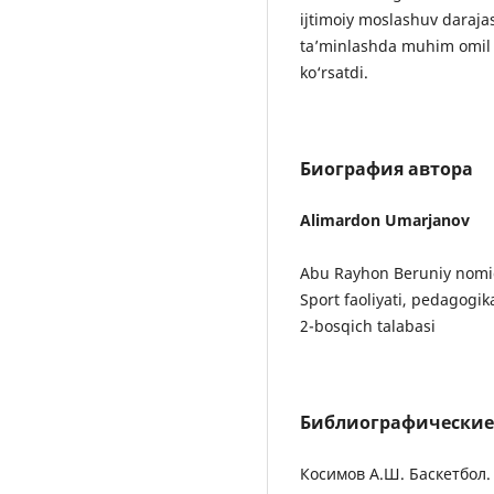
ijtimoiy moslashuv daraja
ta’minlashda muhim omil b
ko‘rsatdi.
Биография автора
Alimardon Umarjanov
Abu Rayhon Beruniy nomid
Sport faoliyati, pedagogika
2-bosqich talabasi
Библиографические
Косимов А.Ш. Баскетбол. 