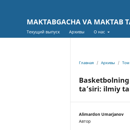
MAKTABGACHA VA MAKTAB TA
Текущий выпуск
Архивы
О нас
Главная
/
Архивы
/
Том 
Basketbolning 
ta’siri: ilmiy ta
Alimardon Umarjanov
Автор