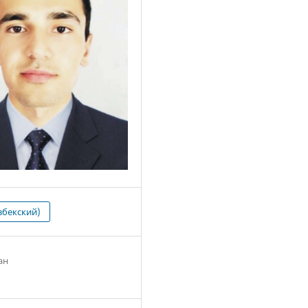
збекский)
ан
1