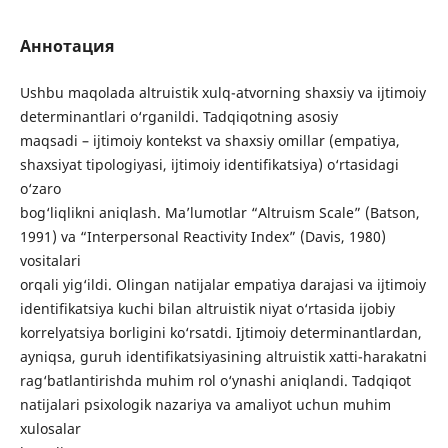
Аннотация
Ushbu maqolada altruistik xulq-atvorning shaxsiy va ijtimoiy
determinantlari o‘rganildi. Tadqiqotning asosiy
maqsadi – ijtimoiy kontekst va shaxsiy omillar (empatiya,
shaxsiyat tipologiyasi, ijtimoiy identifikatsiya) o‘rtasidagi
o‘zaro
bog‘liqlikni aniqlash. Ma’lumotlar “Altruism Scale” (Batson,
1991) va “Interpersonal Reactivity Index” (Davis, 1980)
vositalari
orqali yig‘ildi. Olingan natijalar empatiya darajasi va ijtimoiy
identifikatsiya kuchi bilan altruistik niyat o‘rtasida ijobiy
korrelyatsiya borligini ko‘rsatdi. Ijtimoiy determinantlardan,
ayniqsa, guruh identifikatsiyasining altruistik xatti-harakatni
rag‘batlantirishda muhim rol o‘ynashi aniqlandi. Tadqiqot
natijalari psixologik nazariya va amaliyot uchun muhim
xulosalar