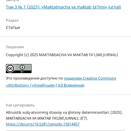
Том 3 № 7 (2025): «Maktabgacha va maktab ta’limi» jurnali
Раздел
Статьи
Лицензия
Copyright (c) 2025 MAKTABGACHA VA MAKTAB TA’LIMI JURNALI
Это произведение доступно по
лицензии Creative Commons
«Attribution» («Атрибуция») 4.0 Всемирная
.
Как цитировать
Altruistik xulq-atvorning shaxsiy va ijtimoiy determinantlari. (2025).
MAKTABGACHA VA MAKTAB TA’LIMI JURNALI
,
3
(7).
https://doi.org/10.5281/zenodo.15814457