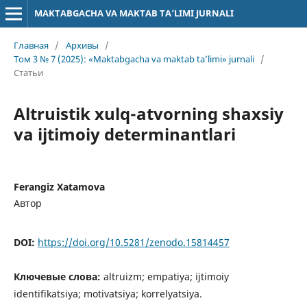
MAKTABGACHA VA MAKTAB TA’LIMI JURNALI
Главная
/
Архивы
/
Том 3 № 7 (2025): «Maktabgacha va maktab ta’limi» jurnali
/
Статьи
Altruistik xulq-atvorning shaxsiy
va ijtimoiy determinantlari
Ferangiz Xatamova
Автор
DOI:
https://doi.org/10.5281/zenodo.15814457
Ключевые слова:
altruizm; empatiya; ijtimoiy
identifikatsiya; motivatsiya; korrelyatsiya.